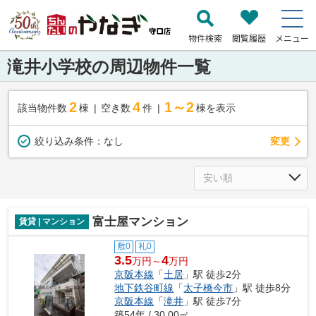
物件検索
閲覧履歴
メニュー
滝井小学校の周辺物件一覧
2
4
1～2
該当物件数
棟
空き数
件
棟を表示
変更
絞り込み条件：
なし
富士屋マンション
賃貸 | マンション
敷0
礼0
3.5
4
万円～
万円
京阪本線
「
土居
」駅 徒歩2分
地下鉄谷町線
「
太子橋今市
」駅 徒歩8分
京阪本線
「
滝井
」駅 徒歩7分
築54年 / 30.00㎡