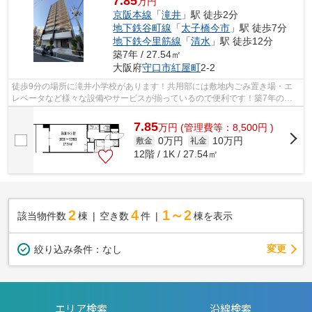
7.85
万円
京阪本線
「
滝井
」駅 徒歩2分
地下鉄谷町線
「
太子橋今市
」駅 徒歩7分
地下鉄今里筋線
「
清水
」駅 徒歩12分
築7年 / 27.54㎡
大阪府
守口市
紅屋町
2-2
徒歩9分の場所に滝井小学校があります！共用部には敷地内ごみ置き場・エ
レベータなど様々な設備やサービスが揃っているので便利です！築7年の物
件で充実した毎日を過ごしませんか！駅...
7.85
万
円
(管理費等：8,500円 )
0万円
10万円
敷金
礼金
12階 / 1K / 27.54㎡
2
4
1～2
該当物件数
棟
空き数
件
棟を表示
変更
絞り込み条件：
なし
エリア検索
沿線検索