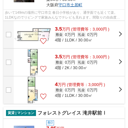
大阪府
守口市
土居町
歩いて149mの場所に守口市立 春日小学校があり、通学面でも近くて楽。
1LDKなのでリビングで家族みんなでテレビも見れます。間取りの自由度が
ある住宅なら、おすすめはRC構造です。引っ...
3.5
万
円
(管理費等：3,000円 )
0万円
0万円
敷金
礼金
4階 / 1LDK / 30.00㎡
3.5
万
円
(管理費等：3,000円 )
0万円
0万円
敷金
礼金
4階 / 2K / 30.00㎡
4
万
円
(管理費等：3,000円 )
0万円
0万円
敷金
礼金
4階 / 1LDK / 30.00㎡
フォレストグレイス 滝井駅前Ⅰ
賃貸 | マンション
敷0