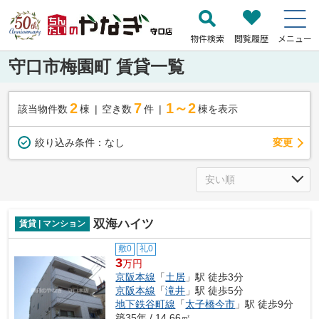
物件検索
閲覧履歴
メニュー
守口市梅園町 賃貸一覧
2
7
1～2
該当物件数
棟
空き数
件
棟を表示
変更
絞り込み条件：
なし
双海ハイツ
賃貸 | マンション
敷0
礼0
3
万円
京阪本線
「
土居
」駅 徒歩3分
京阪本線
「
滝井
」駅 徒歩5分
地下鉄谷町線
「
太子橋今市
」駅 徒歩9分
築35年 / 14.66㎡