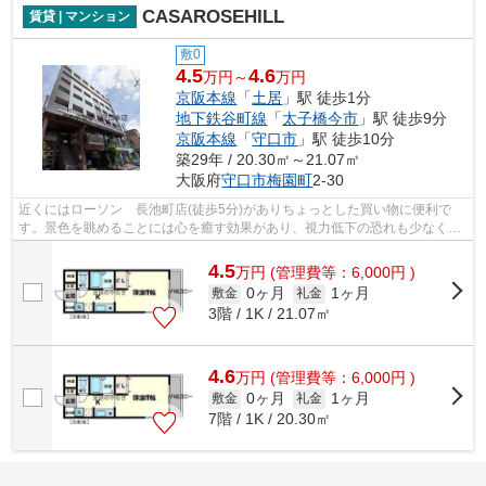
CASAROSEHILL
賃貸 | マンション
敷0
4.5
4.6
万円～
万円
京阪本線
「
土居
」駅 徒歩1分
地下鉄谷町線
「
太子橋今市
」駅 徒歩9分
京阪本線
「
守口市
」駅 徒歩10分
築29年 / 20.30㎡～21.07㎡
大阪府
守口市
梅園町
2-30
近くにはローソン 長池町店(徒歩5分)がありちょっとした買い物に便利で
す。景色を眺めることには心を癒す効果があり、視力低下の恐れも少なくし
てくれます。周辺に2駅あるので電車通...
4.5
万
円
(管理費等：6,000円 )
0ヶ月
1ヶ月
敷金
礼金
3階 / 1K / 21.07㎡
4.6
万
円
(管理費等：6,000円 )
0ヶ月
1ヶ月
敷金
礼金
7階 / 1K / 20.30㎡