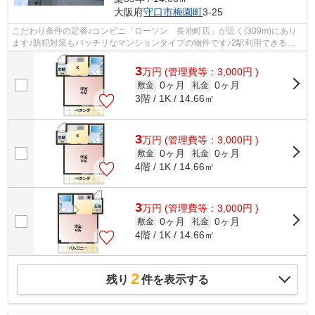
大阪府
守口市
梅園町
3-25
こだわり条件の定番♪コンビニ「ローソン 長池町店」が近く(309m)にあり
ます♪防犯対策もバッチリなマンションタイプの物件です♪2駅利用できる立
地となっていて、アクセスが便利です♪駅...
3
万
円
(管理費等：3,000円 )
0ヶ月
0ヶ月
敷金
礼金
3階 / 1K / 14.66㎡
3
万
円
(管理費等：3,000円 )
0ヶ月
0ヶ月
敷金
礼金
4階 / 1K / 14.66㎡
3
万
円
(管理費等：3,000円 )
0ヶ月
0ヶ月
敷金
礼金
4階 / 1K / 14.66㎡
2
残り
件を表示する