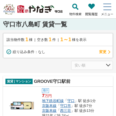
物件検索
閲覧履歴
メニュー
守口市八島町 賃貸一覧
1
1
1～1
該当物件数
棟
空き数
件
棟を表示
変更
絞り込み条件：
なし
GROOVE守口駅前
賃貸 | マンション
敷0
7
万円
地下鉄谷町線
「
守口
」駅 徒歩1分
京阪本線
「
守口市
」駅 徒歩7分
京阪本線
「
西三荘
」駅 徒歩13分
築21年 / 26.24㎡