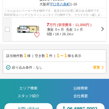
大阪府
守口市
八島町
1-16
こちらはエレベーター付き物件です。徒歩1分の位置に駅がある物件です。
防犯対策もバッチリなマンションタイプの物件です。そろそろ引っ越しをし
たいとお考えの方、賃貸のやなぎ 守口...
7
万
円
(管理費等：11,000円 )
0ヶ月
1ヶ月
敷金
礼金
5階 / 1K / 26.24㎡
1
1
1～1
該当物件数
棟
空き数
件
棟を表示
変更
絞り込み条件：
なし
エリア検索
沿線検索
スタッフ紹介
会社概要
06-6997-0002
お問い合わせ