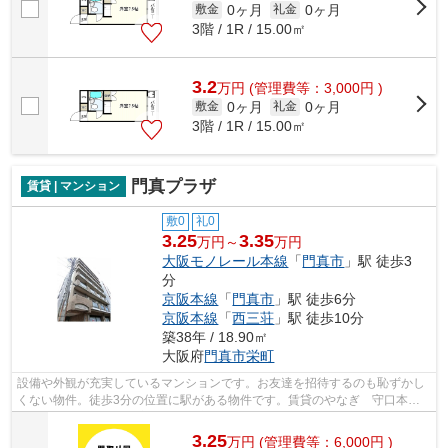
0ヶ月
0ヶ月
敷金
礼金
3階 / 1R / 15.00㎡
3.2
万
円
(管理費等：3,000円 )
0ヶ月
0ヶ月
敷金
礼金
3階 / 1R / 15.00㎡
門真プラザ
賃貸 | マンション
敷0
礼0
3.25
3.35
万円～
万円
大阪モノレール本線
「
門真市
」駅 徒歩3
分
京阪本線
「
門真市
」駅 徒歩6分
京阪本線
「
西三荘
」駅 徒歩10分
築38年 / 18.90㎡
大阪府
門真市
栄町
設備や外観が充実しているマンションです。お友達を招待するのも恥ずかし
くない物件。徒歩3分の位置に駅がある物件です。賃貸のやなぎ 守口本店
は、今まで数多くのお客様に門真市周辺...
3.25
万
円
(管理費等：6,000円 )