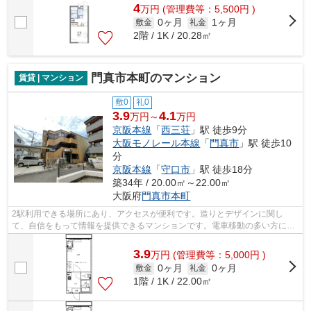
4
万
円
(管理費等：5,500円 )
0ヶ月
1ヶ月
敷金
礼金
2階 / 1K / 20.28㎡
門真市本町のマンション
賃貸 | マンション
敷0
礼0
3.9
4.1
万円～
万円
京阪本線
「
西三荘
」駅 徒歩9分
大阪モノレール本線
「
門真市
」駅 徒歩10
分
京阪本線
「
守口市
」駅 徒歩18分
築34年 / 20.00㎡～22.00㎡
大阪府
門真市
本町
2駅利用できる場所にあり、アクセスが便利です。造りとデザインに関し
て、自信をもって情報を提供できるマンションです。電車移動の多い方に嬉
しい駅から徒歩9分の物件です。賃貸住宅...
3.9
万
円
(管理費等：5,000円 )
0ヶ月
0ヶ月
敷金
礼金
1階 / 1K / 22.00㎡