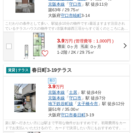
京阪本線
「
守口市
」駅 徒歩11分
築63年 / 29.75㎡
大阪府
守口市
暁町
3-14
こだわりの条件として多い、駅徒歩10分の物件です♪最近ますます注目され
ているテラスハウスの物件です♪京阪本線西三荘からすぐ近くのところにある
物件は通勤時に大助かり♪賃貸のやなぎ...
3.9
万
円
(管理費等：1,000円 )
0ヶ月
0ヶ月
敷金
礼金
1-2階 / 2K / 29.75㎡
春日町3-19テラス
賃貸 | テラス
敷0
3.9
万円
京阪本線
「
土居
」駅 徒歩4分
京阪本線
「
守口市
」駅 徒歩7分
地下鉄谷町線
「
太子橋今市
」駅 徒歩12分
築51年 / 35.00㎡
大阪府
守口市
春日町
3-19
楽に駅へ行きたい方には駅まで平坦な物件がおすすめです。初期費用をカー
ドでお支払いいただけるので、カードで決済したい方にもおすすめです。テ
ラスハウスの物件です。高ニーズな駅...