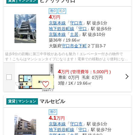
ビアリッツ守口
賃貸 | マンション
敷0
礼0
4
万円
京阪本線
「
守口市
」駅 徒歩1分
地下鉄谷町線
「
守口
」駅 徒歩5分
京阪本線
「
土居
」駅 徒歩10分
築36年 / 19.66㎡
大阪府
守口市
金下町
２丁目3-7
徒歩9分の距離に第三中学校があるのも魅力！エレベーター付きの物件で
す！こちらはマンションタイプになります！電車での移動がより便利にな
る、2駅利用可能なマンションです！賃貸の...
4
万
円
(管理費等：5,000円 )
0万円
0万円
敷金
礼金
3階 / 1K / 19.66㎡
マルセビル
賃貸 | マンション
敷0
4.1
万円
京阪本線
「
守口市
」駅 徒歩1分
地下鉄谷町線
「
守口
」駅 徒歩7分