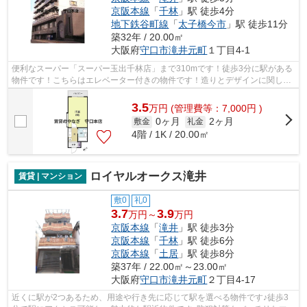
京阪本線
「
千林
」駅 徒歩4分
地下鉄谷町線
「
太子橋今市
」駅 徒歩11分
築32年 / 20.00㎡
大阪府
守口市
滝井元町
１丁目4-1
便利なスーパー「スーパー玉出千林店」まで310mです！徒歩3分に駅がある
物件です！こちらはエレベーター付きの物件です！造りとデザインに関し
て、自信をもって情報を提供できるマンシ...
3.5
万
円
(管理費等：7,000円 )
0ヶ月
2ヶ月
敷金
礼金
4階 / 1K / 20.00㎡
ロイヤルオークス滝井
賃貸 | マンション
敷0
礼0
3.7
3.9
万円～
万円
京阪本線
「
滝井
」駅 徒歩3分
京阪本線
「
千林
」駅 徒歩6分
京阪本線
「
土居
」駅 徒歩8分
築37年 / 22.00㎡～23.00㎡
大阪府
守口市
滝井元町
２丁目4-17
近くに駅が2つあるため、用途や行き先に応じて駅を選べる物件です♪徒歩3