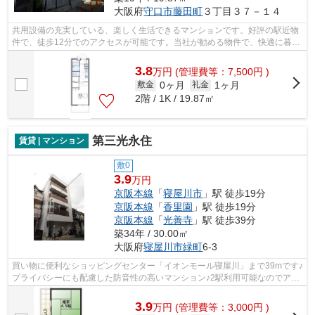
大阪府
守口市
藤田町
３丁目３７－１４
共用設備の充実している、楽しく生活できるマンションです。好評の駅近物
件で、徒歩12分でのアクセスが可能です。当社が勧める物件で、快適に暮ら
しませんか？数多くの物件の中でも、...
3.8
万
円
(管理費等：7,500円 )
0ヶ月
1ヶ月
敷金
礼金
2階 / 1K / 19.87㎡
第三光永住
賃貸 | マンション
敷0
3.9
万円
京阪本線
「
寝屋川市
」駅 徒歩19分
京阪本線
「
香里園
」駅 徒歩19分
京阪本線
「
光善寺
」駅 徒歩39分
築34年 / 30.00㎡
大阪府
寝屋川市
緑町
6-3
買い物に便利なショッピングセンター「イオンモール寝屋川」まで39mです♪
プライバシーにも配慮した防音性の高いマンション♪2駅利用可能なのでアク
セスが良く、魅力的なマンションです♪...
3.9
万
円
(管理費等：3,000円 )