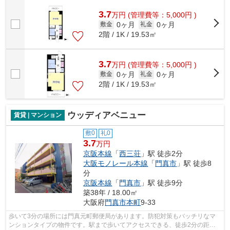
車での通勤にも便利な立地です♪できるだ...
3.7
万
円
(管理費等：5,000円 )
0ヶ月
0ヶ月
敷金
礼金
2階 / 1K / 19.53㎡
3.7
万
円
(管理費等：5,000円 )
0ヶ月
0ヶ月
敷金
礼金
2階 / 1K / 19.53㎡
ウッディアベニュー
賃貸 | マンション
敷0
礼0
3.7
万円
京阪本線
「
西三荘
」駅 徒歩2分
大阪モノレール本線
「
門真市
」駅 徒歩8
分
京阪本線
「
門真市
」駅 徒歩9分
築38年 / 18.00㎡
大阪府
門真市
本町
9-33
歩いて3分の場所には門真元町郵便局があります。防犯対策もバッチリなマ
ンションタイプの物件です。駅まで歩いてアクセスできる、徒歩2分の距離