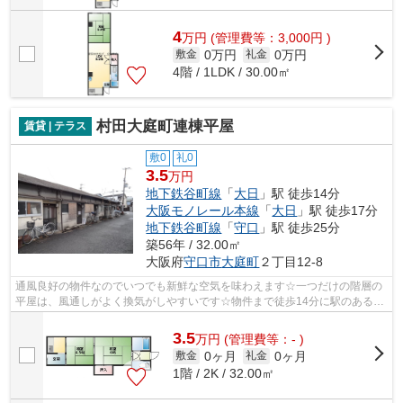
4
万
円
(管理費等：3,000円 )
0万円
0万円
敷金
礼金
4階 / 1LDK / 30.00㎡
村田大庭町連棟平屋
賃貸 | テラス
敷0
礼0
3.5
万円
地下鉄谷町線
「
大日
」駅 徒歩14分
大阪モノレール本線
「
大日
」駅 徒歩17分
地下鉄谷町線
「
守口
」駅 徒歩25分
築56年 / 32.00㎡
大阪府
守口市
大庭町
２丁目12-8
通風良好の物件なのでいつでも新鮮な空気を味わえます☆一つだけの階層の
平屋は、風通しがよく換気がしやすいです☆物件まで徒歩14分に駅のある物
件ですが駅までの少しの距離が毎日の程...
3.5
万
円
(管理費等：- )
0ヶ月
0ヶ月
敷金
礼金
1階 / 2K / 32.00㎡