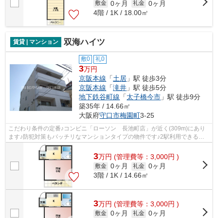
0ヶ月
0ヶ月
敷金
礼金
4階 / 1K / 18.00㎡
双海ハイツ
賃貸 | マンション
敷0
礼0
3
万円
京阪本線
「
土居
」駅 徒歩3分
京阪本線
「
滝井
」駅 徒歩5分
地下鉄谷町線
「
太子橋今市
」駅 徒歩9分
築35年 / 14.66㎡
大阪府
守口市
梅園町
3-25
こだわり条件の定番♪コンビニ「ローソン 長池町店」が近く(309m)にあり
ます♪防犯対策もバッチリなマンションタイプの物件です♪2駅利用できる立
地となっていて、アクセスが便利です♪駅...
3
万
円
(管理費等：3,000円 )
0ヶ月
0ヶ月
敷金
礼金
3階 / 1K / 14.66㎡
3
万
円
(管理費等：3,000円 )
0ヶ月
0ヶ月
敷金
礼金