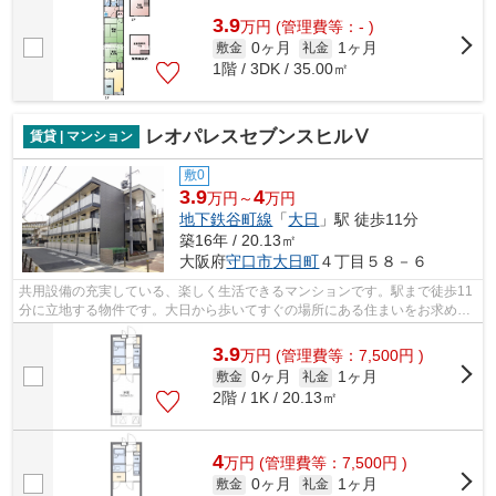
3.9
万
円
(管理費等：- )
0ヶ月
1ヶ月
敷金
礼金
1階 / 3DK / 35.00㎡
レオパレスセブンスヒルⅤ
賃貸 | マンション
敷0
3.9
4
万円～
万円
地下鉄谷町線
「
大日
」駅 徒歩11分
築16年 / 20.13㎡
大阪府
守口市
大日町
４丁目５８－６
共用設備の充実している、楽しく生活できるマンションです。駅まで徒歩11
分に立地する物件です。大日から歩いてすぐの場所にある住まいをお求めな
ら、当社にお任せください。当社では...
3.9
万
円
(管理費等：7,500円 )
0ヶ月
1ヶ月
敷金
礼金
2階 / 1K / 20.13㎡
4
万
円
(管理費等：7,500円 )
0ヶ月
1ヶ月
敷金
礼金