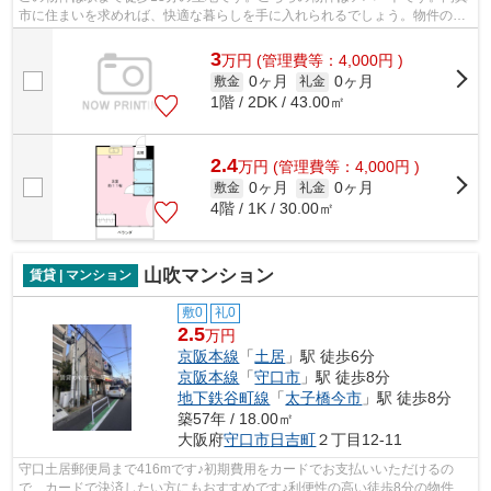
市に住まいを求めれば、快適な暮らしを手に入れられるでしょう。物件の詳
細情報などは、当社までお気軽にご連...
3
万
円
(管理費等：4,000円 )
0ヶ月
0ヶ月
敷金
礼金
1階 / 2DK / 43.00㎡
2.4
万
円
(管理費等：4,000円 )
0ヶ月
0ヶ月
敷金
礼金
4階 / 1K / 30.00㎡
山吹マンション
賃貸 | マンション
敷0
礼0
2.5
万円
京阪本線
「
土居
」駅 徒歩6分
京阪本線
「
守口市
」駅 徒歩8分
地下鉄谷町線
「
太子橋今市
」駅 徒歩8分
築57年 / 18.00㎡
大阪府
守口市
日吉町
２丁目12-11
守口土居郵便局まで416mです♪初期費用をカードでお支払いいただけるの
で、カードで決済したい方にもおすすめです♪利便性の高い徒歩8分の物件で