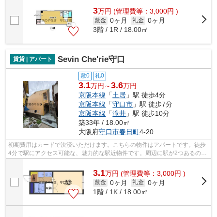
3
万
円
(管理費等：3,000円 )
0ヶ月
0ヶ月
敷金
礼金
3階 / 1R / 18.00㎡
Sevin Che'rie守口
賃貸 | アパート
敷0
礼0
3.1
3.6
万円～
万円
京阪本線
「
土居
」駅 徒歩4分
京阪本線
「
守口市
」駅 徒歩7分
京阪本線
「
滝井
」駅 徒歩10分
築33年 / 18.00㎡
大阪府
守口市
春日町
4-20
初期費用はカードで決済いただけます。こちらの物件はアパートです。徒歩
4分で駅にアクセス可能な、魅力的な駅近物件です。周辺に駅が2つあるので
電車での移動が便利です。賃貸情報の...
3.1
万
円
(管理費等：3,000円 )
0ヶ月
0ヶ月
敷金
礼金
1階 / 1K / 18.00㎡