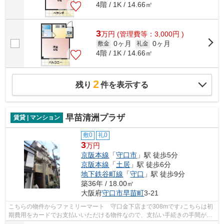
4階 / 1K / 14.66㎡
3
万
円
(管理費等：3,000円 )
0ヶ月
0ヶ月
敷金
礼金
4階 / 1K / 14.66㎡
2
残り
件を表示する
早苗清洲プラザ
賃貸 | マンション
敷0
礼0
3
万円
京阪本線
「
守口市
」駅 徒歩5分
京阪本線
「
土居
」駅 徒歩6分
地下鉄谷町線
「
守口
」駅 徒歩9分
築36年 / 18.00㎡
大阪府
守口市
早苗町
3-21
こちらの物件からファミリーマート 守口金下店まで308mです♪こちらは初
期費用をカードでお支払いいただける物件なので、支払い手続きの手間が省
けます♪こちらはマンションタイプにな...