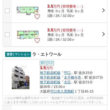
3.5
万
円
(管理費等：- )
0ヶ月
0ヶ月
敷金
礼金
1階 / 2K / 32.00㎡
3.5
万
円
(管理費等：- )
0ヶ月
0ヶ月
敷金
礼金
1階 / 2K / 32.00㎡
ラ・エトワール
賃貸 | マンション
敷0
礼0
3.5
万円
地下鉄谷町線
「
守口
」駅 徒歩15分
地下鉄谷町線
「
太子橋今市
」駅 徒歩27分
地下鉄谷町線
「
大日
」駅 徒歩21分
築36年 / 19.00㎡
大阪府
守口市
八雲西町
１丁目45-15
こちらの物件は最寄りのスーパー「食品館アプロ守口八雲店」が352m以内
にあります♪外装にこだわったオシャレなデザインのマンションです♪こちら
の物件は駅まで徒歩で15分で到着します♪...