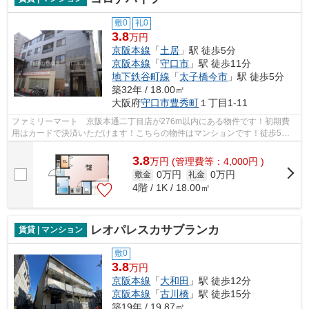
敷0
礼0
3.8
万円
京阪本線
「
土居
」駅 徒歩5分
京阪本線
「
守口市
」駅 徒歩11分
地下鉄谷町線
「
太子橋今市
」駅 徒歩5分
築32年 / 18.00㎡
大阪府
守口市
豊秀町
１丁目1-11
ファミリーマート 京阪本通二丁目店が276m以内にある物件です！初期費
用はカードで決済いただけます！こちらの物件はマンションです！徒歩5分
の位置に駅がある物件です！守口市エリア...
3.8
万
円
(管理費等：4,000円 )
0万円
0万円
敷金
礼金
4階 / 1K / 18.00㎡
レオパレスカサブランカ
賃貸 | マンション
敷0
3.8
万円
京阪本線
「
大和田
」駅 徒歩12分
京阪本線
「
古川橋
」駅 徒歩15分
築19年 / 19.87㎡