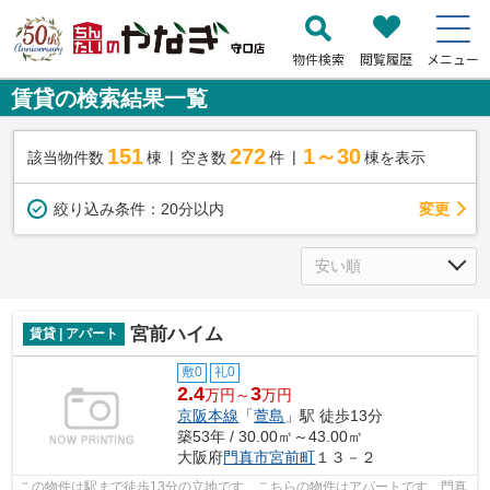
物件検索
閲覧履歴
メニュー
賃貸の検索結果一覧
151
272
1～30
該当物件数
棟
空き数
件
棟を表示
変更
絞り込み条件：
20分以内
宮前ハイム
賃貸 | アパート
敷0
礼0
2.4
3
万円～
万円
京阪本線
「
萱島
」駅 徒歩13分
築53年 / 30.00㎡～43.00㎡
大阪府
門真市
宮前町
１３－２
この物件は駅まで徒歩13分の立地です。こちらの物件はアパートです。門真