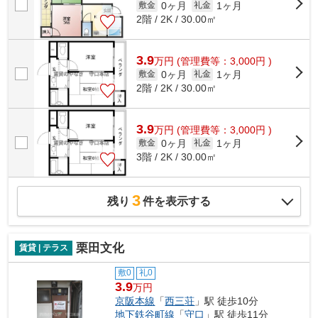
0ヶ月
1ヶ月
敷金
礼金
2階 / 2K / 30.00㎡
3.9
万
円
(管理費等：3,000円 )
0ヶ月
1ヶ月
敷金
礼金
2階 / 2K / 30.00㎡
3.9
万
円
(管理費等：3,000円 )
0ヶ月
1ヶ月
敷金
礼金
3階 / 2K / 30.00㎡
3
残り
件を表示する
栗田文化
賃貸 | テラス
敷0
礼0
3.9
万円
京阪本線
「
西三荘
」駅 徒歩10分
地下鉄谷町線
「
守口
」駅 徒歩11分