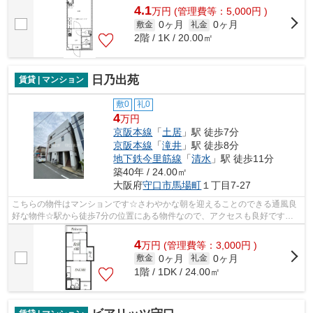
4.1
万
円
(管理費等：5,000円 )
0ヶ月
0ヶ月
敷金
礼金
2階 / 1K / 20.00㎡
日乃出苑
賃貸 | マンション
敷0
礼0
4
万円
京阪本線
「
土居
」駅 徒歩7分
京阪本線
「
滝井
」駅 徒歩8分
地下鉄今里筋線
「
清水
」駅 徒歩11分
築40年 / 24.00㎡
大阪府
守口市
馬場町
１丁目7-27
こちらの物件はマンションです☆さわやかな朝を迎えることのできる通風良
好な物件☆駅から徒歩7分の位置にある物件なので、アクセスも良好です☆
こちらは初期費用をカードでお支払いいた...
4
万
円
(管理費等：3,000円 )
0ヶ月
0ヶ月
敷金
礼金
1階 / 1DK / 24.00㎡