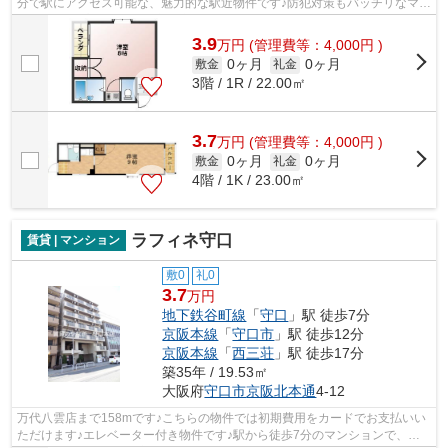
分で駅にアクセス可能な、魅力的な駅近物件です♪防犯対策もバッチリなマン
ションタイプの物件です♪守口市エリア...
3.9
万
円
(管理費等：4,000円 )
0ヶ月
0ヶ月
敷金
礼金
3階 / 1R / 22.00㎡
3.7
万
円
(管理費等：4,000円 )
0ヶ月
0ヶ月
敷金
礼金
4階 / 1K / 23.00㎡
ラフィネ守口
賃貸 | マンション
敷0
礼0
3.7
万円
地下鉄谷町線
「
守口
」駅 徒歩7分
京阪本線
「
守口市
」駅 徒歩12分
京阪本線
「
西三荘
」駅 徒歩17分
築35年 / 19.53㎡
大阪府
守口市
京阪北本通
4-12
万代八雲店まで158mです♪こちらの物件では初期費用をカードでお支払いい
ただけます♪エレベーター付き物件です♪駅から徒歩7分のマンションで、電