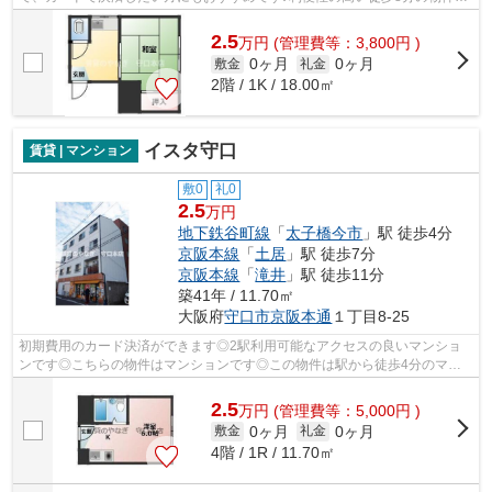
す♪防犯対策もバッチリなマンションタイ...
2.5
万
円
(管理費等：3,800円 )
0ヶ月
0ヶ月
敷金
礼金
2階 / 1K / 18.00㎡
イスタ守口
賃貸 | マンション
敷0
礼0
2.5
万円
地下鉄谷町線
「
太子橋今市
」駅 徒歩4分
京阪本線
「
土居
」駅 徒歩7分
京阪本線
「
滝井
」駅 徒歩11分
築41年 / 11.70㎡
大阪府
守口市
京阪本通
１丁目8-25
初期費用のカード決済ができます◎2駅利用可能なアクセスの良いマンショ
ンです◎こちらの物件はマンションです◎この物件は駅から徒歩4分のマン
ションです◎お好みの物件がお決まりでした...
2.5
万
円
(管理費等：5,000円 )
0ヶ月
0ヶ月
敷金
礼金
4階 / 1R / 11.70㎡