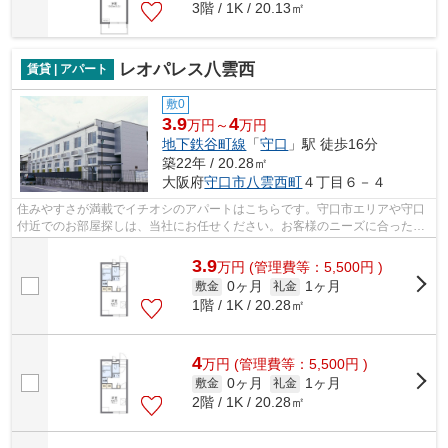
3階 / 1K / 20.13㎡
レオパレス八雲西
賃貸 | アパート
敷0
3.9
4
万円～
万円
地下鉄谷町線
「
守口
」駅 徒歩16分
築22年 / 20.28㎡
大阪府
守口市
八雲西町
４丁目６－４
住みやすさが満載でイチオシのアパートはこちらです。守口市エリアや守口
付近でのお部屋探しは、当社にお任せください。お客様のニーズに合ったお
部屋をご紹介させていただきます。
3.9
万
円
(管理費等：5,500円 )
0ヶ月
1ヶ月
敷金
礼金
1階 / 1K / 20.28㎡
4
万
円
(管理費等：5,500円 )
0ヶ月
1ヶ月
敷金
礼金
2階 / 1K / 20.28㎡