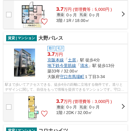
に立地する物件です。初期費用をカード...
3.7
万
円
(管理費等：5,000円 )
0ヶ月
0ヶ月
敷金
礼金
3階 / 1R / 18.00㎡
大野パレス
賃貸 | マンション
敷0
礼0
3.7
万円
京阪本線
「
土居
」駅 徒歩4分
地下鉄今里筋線
「
清水
」駅 徒歩13分
築33年 / 32.00㎡
大阪府
守口市
馬場町
１丁目3-34
駅まで歩いてアクセスできる、徒歩4分の距離に立地する物件です。造りと
デザインに関して、自信をもって情報を提供できるマンションです。守口市
エリアや土居付近でお客様のご希望のお...
3.7
万
円
(管理費等：3,000円 )
0ヶ月
0ヶ月
敷金
礼金
1階 / 2DK / 32.00㎡
コロナハイツ
賃貸 | マンション