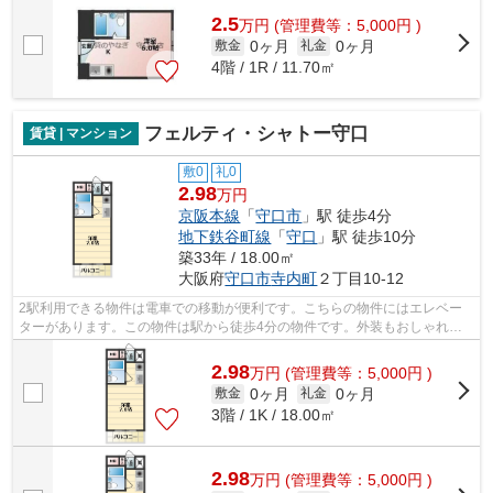
2.5
万
円
(管理費等：5,000円 )
0ヶ月
0ヶ月
敷金
礼金
4階 / 1R / 11.70㎡
フェルティ・シャトー守口
賃貸 | マンション
敷0
礼0
2.98
万円
京阪本線
「
守口市
」駅 徒歩4分
地下鉄谷町線
「
守口
」駅 徒歩10分
築33年 / 18.00㎡
大阪府
守口市
寺内町
２丁目10-12
2駅利用できる物件は電車での移動が便利です。こちらの物件にはエレベー
ターがあります。この物件は駅から徒歩4分の物件です。外装もおしゃれで
快適な生活をおくることができるマンシ...
2.98
万
円
(管理費等：5,000円 )
0ヶ月
0ヶ月
敷金
礼金
3階 / 1K / 18.00㎡
2.98
万
円
(管理費等：5,000円 )