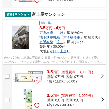
富士屋マンション
賃貸 | マンション
敷0
礼0
3.5
4
万円～
万円
京阪本線
「
土居
」駅 徒歩2分
地下鉄谷町線
「
太子橋今市
」駅 徒歩8分
京阪本線
「
滝井
」駅 徒歩7分
築54年 / 30.00㎡
大阪府
守口市
土居町
歩いて149mの場所に守口市立 春日小学校があり、通学面でも近くて楽。
1LDKなのでリビングで家族みんなでテレビも見れます。間取りの自由度が
ある住宅なら、おすすめはRC構造です。引っ...
3.5
万
円
(管理費等：3,000円 )
0万円
0万円
敷金
礼金
4階 / 1LDK / 30.00㎡
3.5
万
円
(管理費等：3,000円 )
0万円
0万円
敷金
礼金
4階 / 2K / 30.00㎡