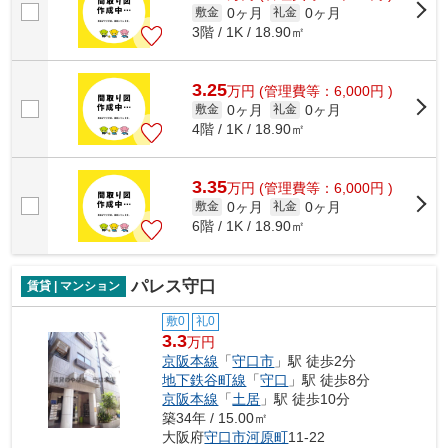
0ヶ月
0ヶ月
敷金
礼金
3階 / 1K / 18.90㎡
3.25
万
円
(管理費等：6,000円 )
0ヶ月
0ヶ月
敷金
礼金
4階 / 1K / 18.90㎡
3.35
万
円
(管理費等：6,000円 )
0ヶ月
0ヶ月
敷金
礼金
6階 / 1K / 18.90㎡
パレス守口
賃貸 | マンション
敷0
礼0
3.3
万円
京阪本線
「
守口市
」駅 徒歩2分
地下鉄谷町線
「
守口
」駅 徒歩8分
京阪本線
「
土居
」駅 徒歩10分
築34年 / 15.00㎡
大阪府
守口市
河原町
11-22