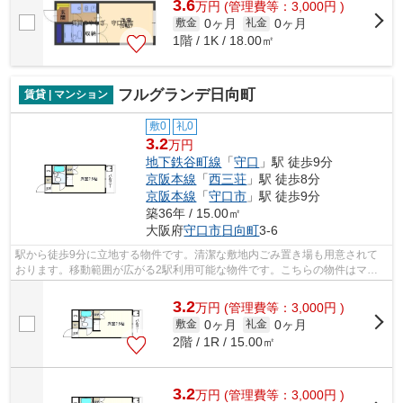
3.6
万
円
(管理費等：3,000円 )
0ヶ月
0ヶ月
敷金
礼金
1階 / 1K / 18.00㎡
フルグランデ日向町
賃貸 | マンション
敷0
礼0
3.2
万円
地下鉄谷町線
「
守口
」駅 徒歩9分
京阪本線
「
西三荘
」駅 徒歩8分
京阪本線
「
守口市
」駅 徒歩9分
築36年 / 15.00㎡
大阪府
守口市
日向町
3-6
駅から徒歩9分に立地する物件です。清潔な敷地内ごみ置き場も用意されて
おります。移動範囲が広がる2駅利用可能な物件です。こちらの物件はマン
ションです。これから先、どんな暮らし...
3.2
万
円
(管理費等：3,000円 )
0ヶ月
0ヶ月
敷金
礼金
2階 / 1R / 15.00㎡
3.2
万
円
(管理費等：3,000円 )