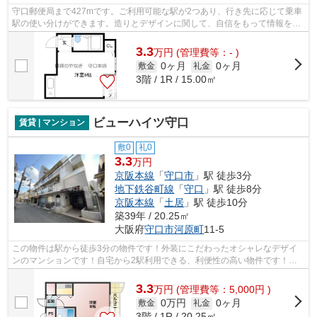
守口郵便局まで427mです。ご利用可能な駅が2つあり、行き先に応じて乗車
駅の使い分けができます。造りとデザインに関して、自信をもって情報を提
供できるマンションです。道が平坦だと...
3.3
万
円
(管理費等：- )
0ヶ月
0ヶ月
敷金
礼金
3階 / 1R / 15.00㎡
ビューハイツ守口
賃貸 | マンション
敷0
礼0
3.3
万円
京阪本線
「
守口市
」駅 徒歩3分
地下鉄谷町線
「
守口
」駅 徒歩8分
京阪本線
「
土居
」駅 徒歩10分
築39年 / 20.25㎡
大阪府
守口市
河原町
11-5
この物件は駅から徒歩3分の物件です！外装にこだわったオシャレなデザイ
ンのマンションです！自宅から2駅利用できる、利便性の高い物件です！風
通しが良く真夏の暑い日も快適に過ごせ...
3.3
万
円
(管理費等：5,000円 )
0万円
0ヶ月
敷金
礼金
3階 / 1R / 20.25㎡