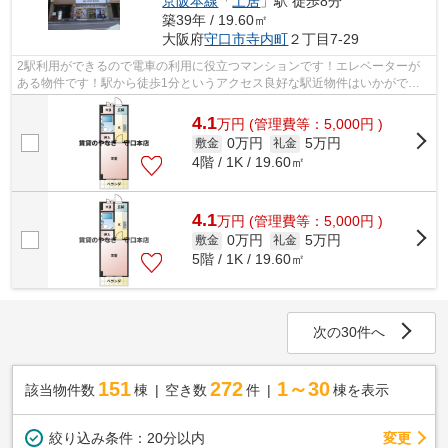
京阪本線
「
土居
」駅 徒歩8分
築39年 / 19.60㎡
大阪府
守口市
寺内町
２丁目7-29
2駅利用ができるので電車の利用に役立つマンションです！エレベーターが
ある物件です！駅から徒歩1分というアクセス良好な駅近物件はいかがです
か！守口市で新しい住環境をお探しなら...
4.1
万
円
(管理費等：5,000円 )
0万円
5万円
敷金
礼金
4階 / 1K / 19.60㎡
4.1
万
円
(管理費等：5,000円 )
0万円
5万円
敷金
礼金
5階 / 1K / 19.60㎡
次の30件へ
151
272
1～30
該当物件数
棟
空き数
件
棟を表示
変更
絞り込み条件：
20分以内