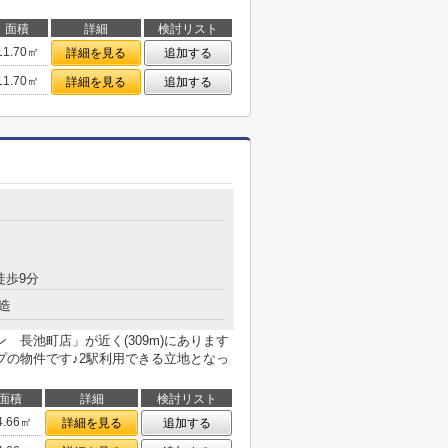
面積
詳細
検討リスト
11.70㎡
詳細を見る
追加する
11.70㎡
詳細を見る
追加する
徒歩9分
造
 長池町店」が近く(309m)にあります
プの物件です♪2駅利用できる立地となっ
面積
詳細
検討リスト
4.66㎡
詳細を見る
追加する