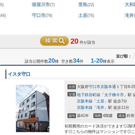
寝屋川市
萱島
大和
(6)
(7)
(22)
守口市
土居
滝井
(44)
(78)
(75)
20
件が該当
並び順：
20
34
1-20
該当公開件数
棟 空き数
件
棟表示
イスタ守口
大阪府
守口市
京阪本通
１丁目8-2
住所
交通
地下鉄谷町線
「
太子橋今市
」駅 
京阪本線
「
土居
」駅 徒歩7分
京阪本線
「
滝井
」駅 徒歩11分
築41年
4階建
鉄骨
築年
階数
構造
初期費用のカード決済ができます◎2駅
す◎こちらの物件はマンションです◎こ