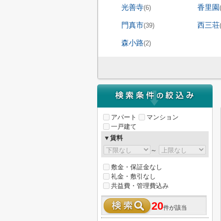
光善寺
香里園
(6)
門真市
西三荘
(39)
森小路
(2)
アパート
マンション
一戸建て
▼賃料
～
敷金・保証金なし
礼金・敷引なし
共益費・管理費込み
20
件が該当