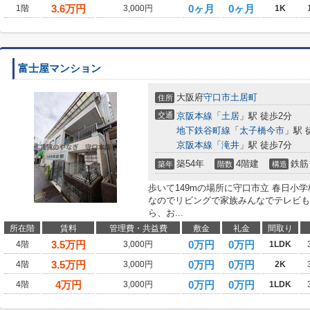
3.6
万円
0ヶ月
0ヶ月
1階
3,000円
1K
富士屋マンション
大阪府
守口市
土居町
住所
交通
京阪本線
「
土居
」駅 徒歩2分
地下鉄谷町線
「
太子橋今市
」駅 
京阪本線
「
滝井
」駅 徒歩7分
築54年
4階建
鉄筋
築年
階数
構造
歩いて149mの場所に守口市立 春日小
なのでリビングで家族みんなでテレビも
ら、お...
所在階
賃料
管理費・共益費
敷金
礼金
間取り
3.5
万円
0万円
0万円
4階
3,000円
1LDK
3.5
万円
0万円
0万円
4階
3,000円
2K
4
万円
0万円
0万円
4階
3,000円
1LDK