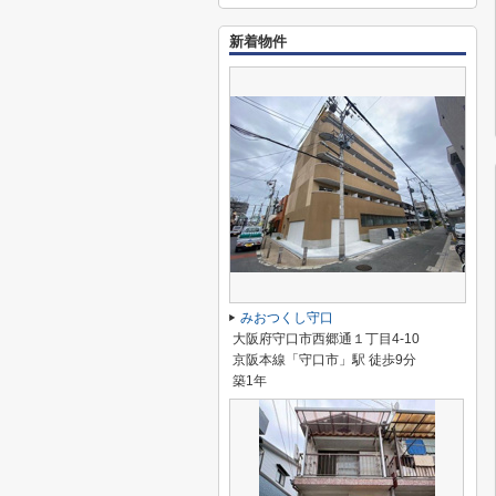
新着物件
みおつくし守口
大阪府守口市西郷通１丁目4-10
京阪本線「守口市」駅 徒歩9分
築1年