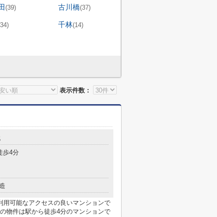
田
古川橋
(39)
(37)
千林
(34)
(14)
表示件数：
5
徒歩4分
造
利用可能なアクセスの良いマンションで
の物件は駅から徒歩4分のマンションで