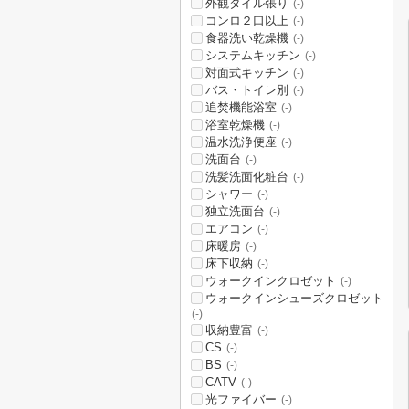
外観タイル張り
(-)
コンロ２口以上
(-)
食器洗い乾燥機
(-)
システムキッチン
(-)
対面式キッチン
(-)
バス・トイレ別
(-)
追焚機能浴室
(-)
浴室乾燥機
(-)
温水洗浄便座
(-)
洗面台
(-)
洗髪洗面化粧台
(-)
シャワー
(-)
独立洗面台
(-)
エアコン
(-)
床暖房
(-)
床下収納
(-)
ウォークインクロゼット
(-)
ウォークインシューズクロゼット
(-)
収納豊富
(-)
CS
(-)
BS
(-)
CATV
(-)
光ファイバー
(-)