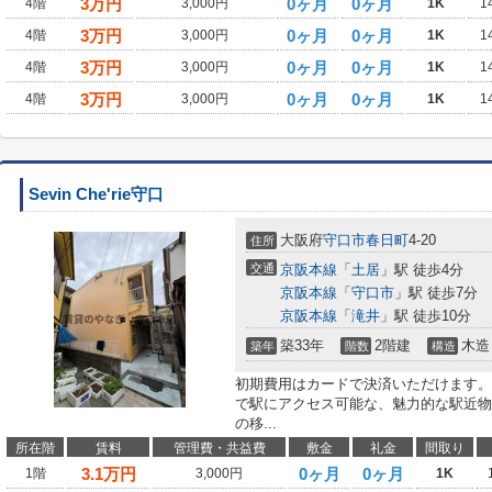
3
万円
0ヶ月
0ヶ月
4階
3,000円
1K
1
3
万円
0ヶ月
0ヶ月
4階
3,000円
1K
1
3
万円
0ヶ月
0ヶ月
4階
3,000円
1K
1
3
万円
0ヶ月
0ヶ月
4階
3,000円
1K
1
Sevin Che'rie守口
大阪府
守口市
春日町
4-20
住所
交通
京阪本線
「
土居
」駅 徒歩4分
京阪本線
「
守口市
」駅 徒歩7分
京阪本線
「
滝井
」駅 徒歩10分
築33年
2階建
木造
築年
階数
構造
初期費用はカードで決済いただけます。
で駅にアクセス可能な、魅力的な駅近物
の移...
所在階
賃料
管理費・共益費
敷金
礼金
間取り
3.1
万円
0ヶ月
0ヶ月
1階
3,000円
1K