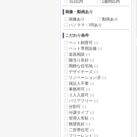
3日以内
1週間以内
画像・動画あり
画像あり
動画あり
パノラマ・VRあり
こだわり条件
ペット飼育可
(-)
ペット専用設備
(-)
楽器相談
(-)
陽当り良好
(-)
閑静な住宅地
(-)
デザイナーズ
(-)
リノベーション済
(-)
保証人不要
(-)
事務所可
(-)
２人入居可
(-)
バリアフリー
(-)
分割可
(-)
分譲タイプ
(-)
管理人常駐
(-)
眺望良好
(-)
二世帯住宅
(-)
フリーレント
(-)