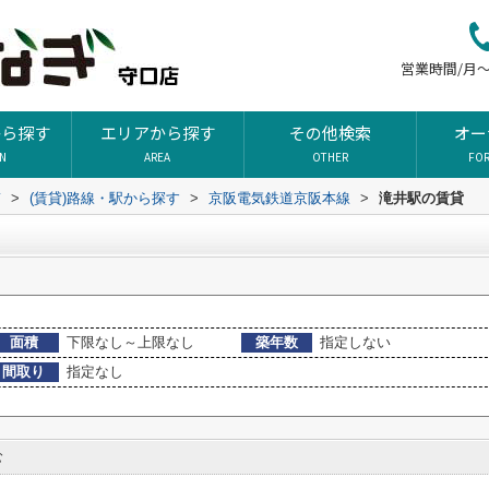
営業時間/月～土
から探す
エリアから探す
その他検索
オー
ON
AREA
OTHER
FO
ぎ
>
(賃貸)路線・駅から探す
>
京阪電気鉄道京阪本線
>
滝井駅の賃貸
面積
下限なし～上限なし
築年数
指定しない
間取り
指定なし
む