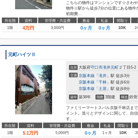
こちらの物件はマンションです☆さわや
物件☆駅から徒歩7分の位置にある物件
初期費...
所在階
賃料
管理費・共益費
敷金
礼金
間取り
4
万円
0ヶ月
0ヶ月
1階
3,000円
1DK
2
元町ハイツⅡ
大阪府
守口市
滝井元町
２丁目5-2
住所
交通
京阪本線
「
滝井
」駅 徒歩3分
京阪本線
「
千林
」駅 徒歩6分
京阪本線
「
土居
」駅 徒歩8分
築38年
3階建
鉄骨
築年
階数
構造
ファミリーマートスバル京阪千林店まで
イント。造りとデザインに関して、自信
す。...
所在階
賃料
管理費・共益費
敷金
礼金
間取り
5.1
万円
0ヶ月
1階
5,000円
1ヶ月
1DK
2