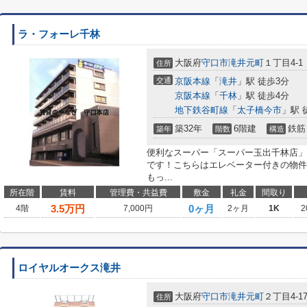
ラ・フォーレ千林
大阪府
守口市
滝井元町
１丁目4-1
住所
交通
京阪本線
「
滝井
」駅 徒歩3分
京阪本線
「
千林
」駅 徒歩4分
地下鉄谷町線
「
太子橋今市
」駅 
築32年
6階建
鉄筋
築年
階数
構造
便利なスーパー「スーパー玉出千林店」ま
です！こちらはエレベーター付きの物件
もっ...
所在階
賃料
管理費・共益費
敷金
礼金
間取り
3.5
万円
0ヶ月
4階
7,000円
2ヶ月
1K
2
ロイヤルオークス滝井
大阪府
守口市
滝井元町
２丁目4-1
住所