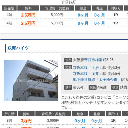
す◎お好...
所在階
賃料
管理費・共益費
敷金
礼金
間取り
2.5
万円
0ヶ月
0ヶ月
4階
5,000円
1R
2.5
万円
0ヶ月
0ヶ月
4階
5,000円
1R
双海ハイツ
大阪府
守口市
梅園町
3-25
住所
交通
京阪本線
「
土居
」駅 徒歩3分
京阪本線
「
滝井
」駅 徒歩5分
地下鉄谷町線
「
太子橋今市
」駅 
築35年
4階建
鉄骨
築年
階数
構造
こだわり条件の定番♪コンビニ「ローソン
♪防犯対策もバッチリなマンションタイ
てい...
所在階
賃料
管理費・共益費
敷金
礼金
間取り
3
万円
0ヶ月
0ヶ月
3階
3,000円
1K
1