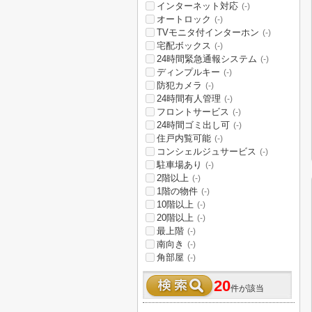
インターネット対応
(-)
オートロック
(-)
TVモニタ付インターホン
(-)
宅配ボックス
(-)
24時間緊急通報システム
(-)
ディンプルキー
(-)
防犯カメラ
(-)
24時間有人管理
(-)
フロントサービス
(-)
24時間ゴミ出し可
(-)
住戸内覧可能
(-)
コンシェルジュサービス
(-)
駐車場あり
(-)
2階以上
(-)
1階の物件
(-)
10階以上
(-)
20階以上
(-)
最上階
(-)
南向き
(-)
角部屋
(-)
20
件が該当