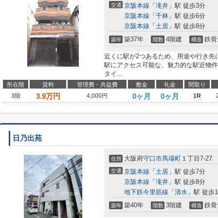
交通
京阪本線
「
滝井
」駅 徒歩3分
京阪本線
「
千林
」駅 徒歩6分
京阪本線
「
土居
」駅 徒歩8分
築37年
4階建
鉄骨
築年
階数
構造
近くに駅が2つあるため、用途や行き先
駅にアクセス可能な、魅力的な駅近物件
タイ...
所在階
賃料
管理費・共益費
敷金
礼金
間取り
3.9
万円
0ヶ月
0ヶ月
3階
4,000円
1R
日乃出苑
大阪府
守口市
馬場町
１丁目7-27
住所
交通
京阪本線
「
土居
」駅 徒歩7分
京阪本線
「
滝井
」駅 徒歩8分
地下鉄今里筋線
「
清水
」駅 徒歩1
築40年
3階建
鉄骨
築年
階数
構造