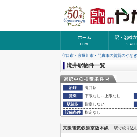
ホーム
駅・沿線
HOME
STATI
守口市・寝屋川市・門真市の賃貸のやな
滝井駅物件一覧
沿線
滝井駅
賃料
下限なし～上限なし
駅徒歩
指定しない
設備条件
指定なし
京阪電気鉄道京阪本線
駅で絞り込