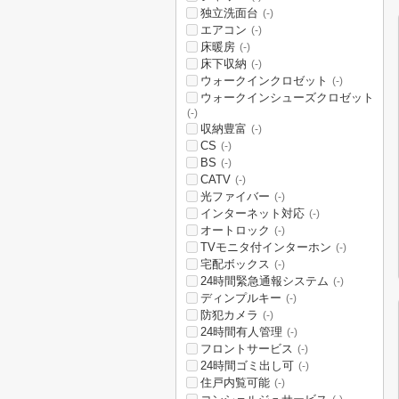
独立洗面台
(-)
エアコン
(-)
床暖房
(-)
床下収納
(-)
ウォークインクロゼット
(-)
ウォークインシューズクロゼット
(-)
収納豊富
(-)
CS
(-)
BS
(-)
CATV
(-)
光ファイバー
(-)
インターネット対応
(-)
オートロック
(-)
TVモニタ付インターホン
(-)
宅配ボックス
(-)
24時間緊急通報システム
(-)
ディンプルキー
(-)
防犯カメラ
(-)
24時間有人管理
(-)
フロントサービス
(-)
24時間ゴミ出し可
(-)
住戸内覧可能
(-)