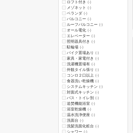
ロフト付き
(-)
メゾネット
(-)
ベランダ
(-)
バルコニー
(-)
ルーフバルコニー
(-)
オール電化
(-)
エレベーター
(-)
照明器具付き
(-)
駐輪場
(-)
バイク置場あり
(-)
家具・家電付き
(-)
洗濯機置場有
(-)
外観タイル張り
(-)
コンロ２口以上
(-)
食器洗い乾燥機
(-)
システムキッチン
(-)
対面式キッチン
(-)
バス・トイレ別
(-)
追焚機能浴室
(-)
浴室乾燥機
(-)
温水洗浄便座
(-)
洗面台
(-)
洗髪洗面化粧台
(-)
シャワー
(-)