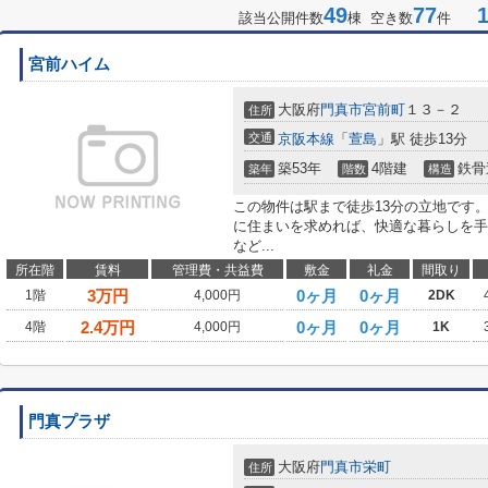
49
77
1-
該当公開件数
棟 空き数
件
宮前ハイム
大阪府
門真市
宮前町
１３－２
住所
交通
京阪本線
「
萱島
」駅 徒歩13分
築53年
4階建
鉄骨
築年
階数
構造
この物件は駅まで徒歩13分の立地です
に住まいを求めれば、快適な暮らしを手
など...
所在階
賃料
管理費・共益費
敷金
礼金
間取り
3
万円
0ヶ月
0ヶ月
1階
4,000円
2DK
2.4
万円
0ヶ月
0ヶ月
4階
4,000円
1K
門真プラザ
大阪府
門真市
栄町
住所