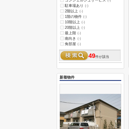
コンシェルジュサービス
(-)
駐車場あり
(-)
2階以上
(-)
1階の物件
(-)
10階以上
(-)
20階以上
(-)
最上階
(-)
南向き
(-)
角部屋
(-)
49
件が該当
新着物件