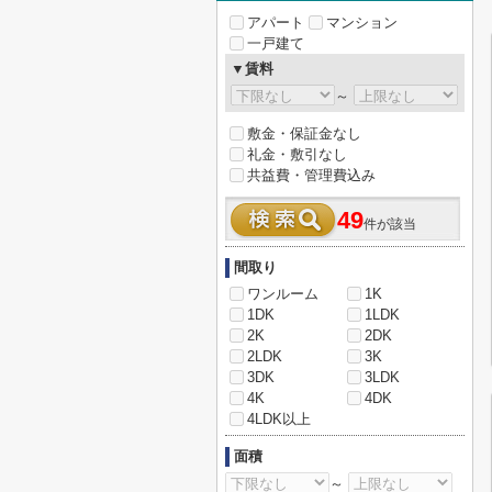
アパート
マンション
一戸建て
▼賃料
～
敷金・保証金なし
礼金・敷引なし
共益費・管理費込み
49
件が該当
間取り
ワンルーム
1K
1DK
1LDK
2K
2DK
2LDK
3K
3DK
3LDK
4K
4DK
4LDK以上
面積
～