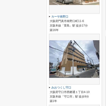
カーサ南野口
大阪府門真市南野口町11-6
京阪本線「萱島」駅 徒歩17分
築16年
みおつくし守口
大阪府守口市西郷通１丁目4-10
京阪本線「守口市」駅 徒歩9分
築1年