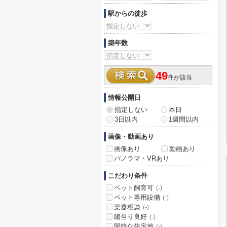
駅からの徒歩
築年数
49
件が該当
情報公開日
指定しない
本日
3日以内
1週間以内
画像・動画あり
画像あり
動画あり
パノラマ・VRあり
こだわり条件
ペット飼育可
(-)
ペット専用設備
(-)
楽器相談
(-)
陽当り良好
(-)
閑静な住宅地
(-)