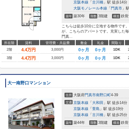
京阪本線
「
古川橋
」駅 徒歩14分
大阪モノレール本線
「
門真市
」駅
築30年
3階建
鉄骨
築年
階数
構造
こちらは徒歩10分に立地する物件です
が、こちらのアパートです。充実した毎
門真...
所在階
賃料
管理費・共益費
敷金
礼金
間取り
4.4
万円
0ヶ月
0ヶ月
2階
3,000円
1DK
4.4
万円
0ヶ月
0ヶ月
3階
3,000円
1DK
大一南野口マンション
大阪府
門真市
南野口町
4-39
住所
交通
京阪本線
「
大和田
」駅 徒歩14分
京阪本線
「
萱島
」駅 徒歩19分
京阪本線
「
古川橋
」駅 徒歩25分
築44年
3階建
鉄骨
築年
階数
構造