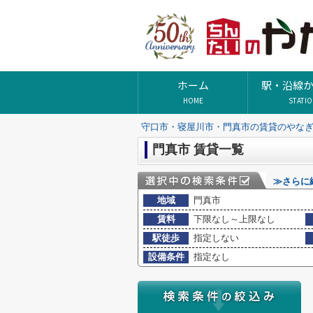
ホーム
駅・沿線
HOME
STATI
守口市・寝屋川市・門真市の賃貸のやな
門真市 賃貸一覧
≫さらに
地域
門真市
賃料
下限なし～上限なし
駅徒歩
指定しない
設備条件
指定なし