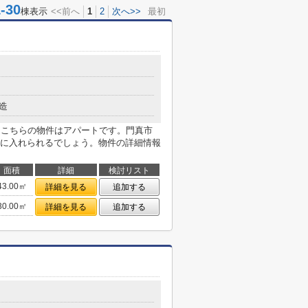
30
棟表示
<<前へ
1
2
次へ>>
最初
造
。こちらの物件はアパートです。門真市
に入れられるでしょう。物件の詳細情報
面積
詳細
検討リスト
43.00㎡
詳細を見る
追加する
30.00㎡
詳細を見る
追加する