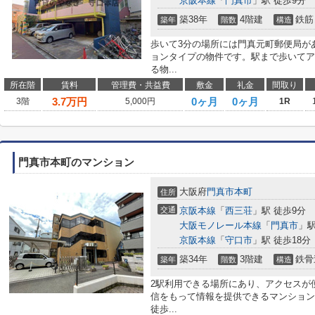
京阪本線
「
門真市
」駅 徒歩9分
築38年
4階建
鉄筋
築年
階数
構造
歩いて3分の場所には門真元町郵便局が
ョンタイプの物件です。駅まで歩いてア
る物...
所在階
賃料
管理費・共益費
敷金
礼金
間取り
3.7
万円
0ヶ月
0ヶ月
3階
5,000円
1R
門真市本町のマンション
大阪府
門真市
本町
住所
交通
京阪本線
「
西三荘
」駅 徒歩9分
大阪モノレール本線
「
門真市
」駅
京阪本線
「
守口市
」駅 徒歩18分
築34年
3階建
鉄骨
築年
階数
構造
2駅利用できる場所にあり、アクセスが
信をもって情報を提供できるマンション
徒歩...