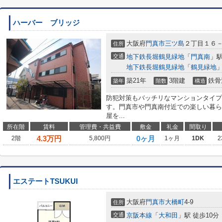
ハーバー ブリッジ
大阪府
門真市
三ツ島
２丁目１６
住所
交通
地下鉄長堀鶴見緑地
「
門真南
」駅
地下鉄長堀鶴見緑地
「
鶴見緑地
」
築21年
3階建
鉄骨
築年
階数
構造
防犯対策もバッチリなマンションタイプ
す。門真市や門真南付近での楽しい暮ら
屋を...
所在階
賃料
管理費・共益費
敷金
礼金
間取り
4.3
万円
0ヶ月
2階
5,800円
1ヶ月
1DK
2
エステートTSUKUI
大阪府
門真市
大橋町
4-9
住所
交通
京阪本線
「
大和田
」駅 徒歩10分