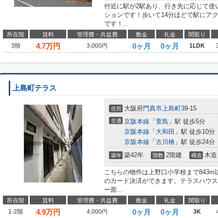
付近に駅が2駅あり、行き先に応じて使
ションです！歩いて14分ほどで駅にア
です！...
所在階
賃料
管理費・共益費
敷金
礼金
間取り
4.7
万円
0ヶ月
0ヶ月
3階
3,000円
1LDK
上島町テラス
大阪府
門真市
上島町
39-15
住所
交通
京阪本線
「
萱島
」駅 徒歩5分
京阪本線
「
大和田
」駅 徒歩10分
京阪本線
「
古川橋
」駅 徒歩24分
築42年
2階建
木造
築年
階数
構造
こちらの物件は上野口小学校まで843
のカード決済ができます。テラスハウス
ー面...
所在階
賃料
管理費・共益費
敷金
礼金
間取り
4.9
万円
0ヶ月
0ヶ月
1-2階
4,000円
3K