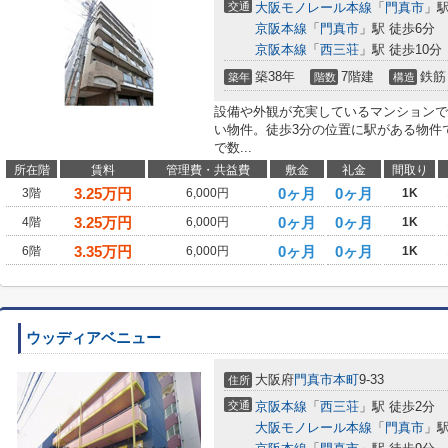
交通
大阪モノレール本線
「
門真市
」駅
京阪本線
「
門真市
」駅 徒歩6分
京阪本線
「
西三荘
」駅 徒歩10分
築38年
7階建
鉄筋
築年
階数
構造
設備や外観が充実しているマンションで
い物件。徒歩3分の位置に駅がある物件
で数...
所在階
賃料
管理費・共益費
敷金
礼金
間取り
3.25
万円
0ヶ月
0ヶ月
3階
6,000円
1K
3.25
万円
0ヶ月
0ヶ月
4階
6,000円
1K
3.35
万円
0ヶ月
0ヶ月
6階
6,000円
1K
ウッディアベニュー
大阪府
門真市
本町
9-33
住所
交通
京阪本線
「
西三荘
」駅 徒歩2分
大阪モノレール本線
「
門真市
」駅