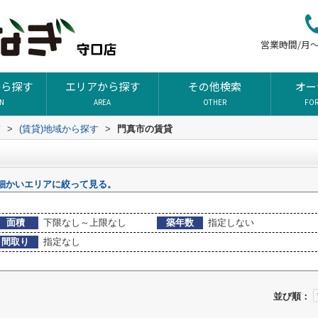
営業時間/月～土
から探す
エリアから探す
その他検索
オー
ON
AREA
OTHER
FO
ぎ
>
(賃貸)地域から探す
>
門真市の賃貸
細かいエリアに絞って見る。
面積
下限なし～上限なし
築年数
指定しない
間取り
指定なし
並び順：