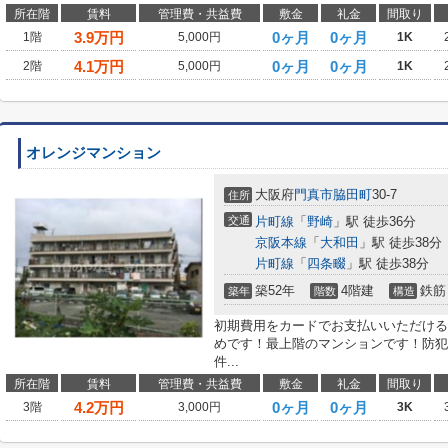
所在階
賃料
管理費・共益費
敷金
礼金
間取り
3.9
万円
0ヶ月
0ヶ月
1階
5,000円
1K
4.1
万円
0ヶ月
0ヶ月
2階
5,000円
1K
オレンジマンション
大阪府
門真市
脇田町
30-7
住所
交通
片町線
「
野崎
」駅 徒歩36分
京阪本線
「
大和田
」駅 徒歩38分
片町線
「
四条畷
」駅 徒歩38分
築52年
4階建
鉄筋
築年
階数
構造
初期費用をカードでお支払いいただける
めです！最上階のマンションです！防犯
件...
所在階
賃料
管理費・共益費
敷金
礼金
間取り
4.2
万円
0ヶ月
0ヶ月
3階
3,000円
3K