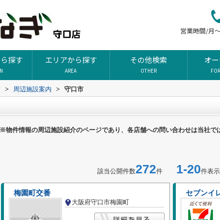
営業時間/月～土
から探す
エリアから探す
その他検索
オー
ON
AREA
OTHER
FO
ぎ
>
周辺施設案内
>
守口市
※物件情報の周辺施設紹介のページであり、各店舗への問い合わせは当社で
272
1-20
該当公開件数
件
件表示
梅園町交番
セブンイ
大阪府守口市梅園町