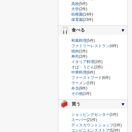
高校
(5件)
大学
(2件)
幼稚園
(14件)
保育園
(23件)
食べる
和風料理
(5件)
ファミリーレストラン
(4件)
焼肉
(1件)
寿司
(2件)
イタリア料理
(2件)
そば・うどん
(2件)
中華料理
(6件)
ファーストフード
(6件)
ラーメン
(1件)
弁当
(9件)
その他
(1件)
買う
ショッピングセンター
(1件)
スーパー
(21件)
ディスカウントショップ
(1件)
コンビニエンスストア
(52件)