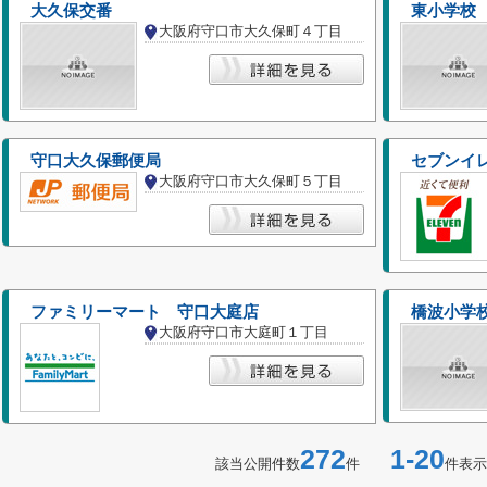
大久保交番
東小学校
大阪府守口市大久保町４丁目
守口大久保郵便局
セブンイ
大阪府守口市大久保町５丁目
ファミリーマート 守口大庭店
橋波小学
大阪府守口市大庭町１丁目
272
1-20
該当公開件数
件
件表示