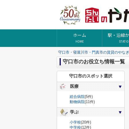
ホーム
駅・沿線
HOME
STATI
守口市・寝屋川市・門真市の賃貸のやな
守口市のお役立ち情報一覧
守口市のスポット選択
医療
総合病院
(5件)
動物病院
(11件)
学ぶ
小学校
(20件)
中学校
(12件)