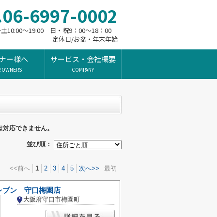
06-6997-0002
10:00～19:00 日・祝9：00～18：00
定休日/お盆・年末年始
ナー様へ
サービス・会社概要
R OWNERS
COMPANY
は対応できません。
並び順：
<<前へ
1
2
3
4
5
次へ>>
最初
レブン 守口梅園店
大阪府守口市梅園町