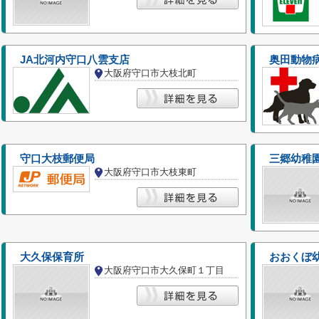
JA北河内守口八雲支店
奥田動物
大阪府守口市大枝北町
守口大枝郵便局
三郷幼稚
大阪府守口市大枝東町
大久保保育所
おおくぼ
大阪府守口市大久保町１丁目