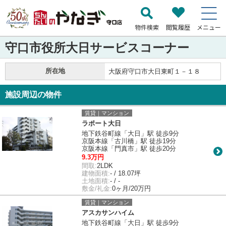
物件検索
閲覧履歴
メニュー
守口市役所大日サービスコーナー
所在地
大阪府守口市大日東町１－１８
施設周辺の物件
賃貸｜マンション
ラポート大日
地下鉄谷町線「大日」駅 徒歩9分
京阪本線「古川橋」駅 徒歩19分
京阪本線「門真市」駅 徒歩20分
9.3万円
間取:
2LDK
建物面積:
- / 18.07坪
土地面積:
- / -
敷金/礼金:
0ヶ月/20万円
賃貸｜マンション
アスカサンハイム
地下鉄谷町線「大日」駅 徒歩9分