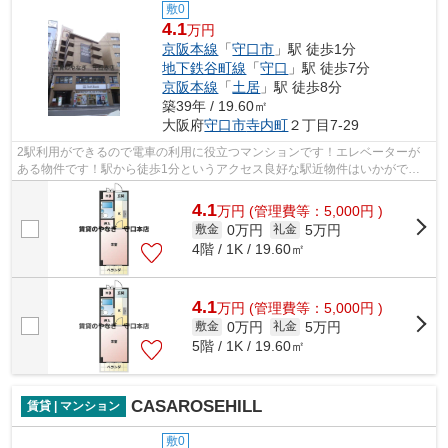
敷0
4.1
万円
京阪本線
「
守口市
」駅 徒歩1分
地下鉄谷町線
「
守口
」駅 徒歩7分
京阪本線
「
土居
」駅 徒歩8分
築39年 / 19.60㎡
大阪府
守口市
寺内町
２丁目7-29
2駅利用ができるので電車の利用に役立つマンションです！エレベーターが
ある物件です！駅から徒歩1分というアクセス良好な駅近物件はいかがです
か！守口市で新しい住環境をお探しなら...
4.1
万
円
(管理費等：5,000円 )
0万円
5万円
敷金
礼金
4階 / 1K / 19.60㎡
4.1
万
円
(管理費等：5,000円 )
0万円
5万円
敷金
礼金
5階 / 1K / 19.60㎡
CASAROSEHILL
賃貸 | マンション
敷0