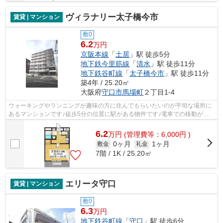
ヴィラナリー太子橋今市
賃貸 | マンション
敷0
6.2
万円
京阪本線
「
土居
」駅 徒歩5分
地下鉄今里筋線
「
清水
」駅 徒歩11分
地下鉄谷町線
「
太子橋今市
」駅 徒歩11分
築4年 / 25.20㎡
大阪府
守口市
馬場町
２丁目1-4
ウォーキングやランニングが趣味の方に住んでもらいたいのが平坦な場所に
あるマンションです♪徒歩5分の位置に駅がある物件です♪電車での移動がよ
り便利になる、2駅利用可能なマンショ...
6.2
万
円
(管理費等：6,000円 )
0ヶ月
1ヶ月
敷金
礼金
7階 / 1K / 25.20㎡
エリータ守口
賃貸 | マンション
敷0
6.3
万円
地下鉄谷町線
「
守口
」駅 徒歩6分