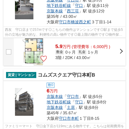
京阪本線
「
守口市
」駅 徒歩5分
地下鉄谷町線
「
守口
」駅 徒歩11分
京阪本線
「
西三荘
」駅 徒歩12分
築35年 / 43.00㎡
大阪府
守口市
橋波西之町
３丁目1-14
西友 守口店まで257mです◎こちらの物件はマンションです◎駅まで徒歩5
分の立地が魅力的な、利便性の高い物件です◎最上階の物件です◎物件探し
を始めるのであれば、賃貸のやなぎ 守口本...
5.9
万
円
(管理費等：6,000円 )
0ヶ月
1ヶ月
敷金
礼金
3階 / 2DK / 43.00㎡
コムズスクエア守口本町B
賃貸 | マンション
敷0
6
万円
京阪本線
「
守口市
」駅 徒歩5分
地下鉄谷町線
「
守口
」駅 徒歩8分
京阪本線
「
土居
」駅 徒歩8分
築45年 / 35.67㎡
大阪府
守口市
本町
１丁目8-15
ファミリーマート 守口金下店が119mにある物件です。こちらは初期費用を