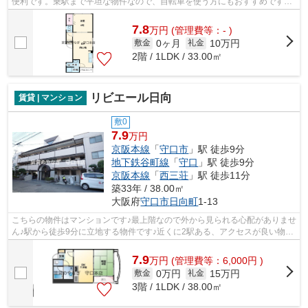
便利です。乗駅まで平坦な物件なので、自転車を使う方にもおすすめです。
駅まで3分と、駅近でアクセスも良好...
7.8
万
円
(管理費等：- )
0ヶ月
10万円
敷金
礼金
2階 / 1LDK / 33.00㎡
リビエール日向
賃貸 | マンション
敷0
7.9
万円
京阪本線
「
守口市
」駅 徒歩9分
地下鉄谷町線
「
守口
」駅 徒歩9分
京阪本線
「
西三荘
」駅 徒歩11分
築33年 / 38.00㎡
大阪府
守口市
日向町
1-13
こちらの物件はマンションです♪最上階なので外から見られる心配がありませ
ん♪駅から徒歩9分に立地する物件です♪近くに2駅ある、アクセスが良い物件
です♪守口市エリアにある賃貸情報の...
7.9
万
円
(管理費等：6,000円 )
0万円
15万円
敷金
礼金
3階 / 1LDK / 38.00㎡