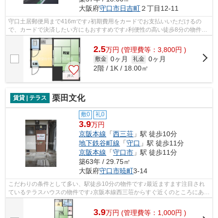
大阪府
守口市
日吉町
２丁目12-11
守口土居郵便局まで416mです♪初期費用をカードでお支払いいただけるの
で、カードで決済したい方にもおすすめです♪利便性の高い徒歩8分の物件で
す♪防犯対策もバッチリなマンションタイ...
2.5
万
円
(管理費等：3,800円 )
0ヶ月
0ヶ月
敷金
礼金
2階 / 1K / 18.00㎡
栗田文化
賃貸 | テラス
敷0
礼0
3.9
万円
京阪本線
「
西三荘
」駅 徒歩10分
地下鉄谷町線
「
守口
」駅 徒歩11分
京阪本線
「
守口市
」駅 徒歩11分
築63年 / 29.75㎡
大阪府
守口市
暁町
3-14
こだわりの条件として多い、駅徒歩10分の物件です♪最近ますます注目され
ているテラスハウスの物件です♪京阪本線西三荘からすぐ近くのところにある
物件は通勤時に大助かり♪賃貸のやなぎ...
3.9
万
円
(管理費等：1,000円 )