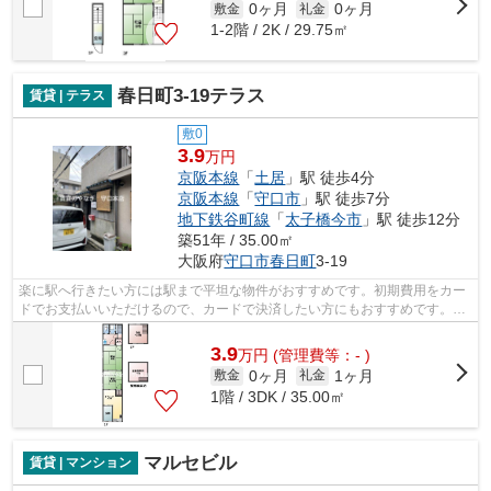
0ヶ月
0ヶ月
敷金
礼金
1-2階 / 2K / 29.75㎡
春日町3-19テラス
賃貸 | テラス
敷0
3.9
万円
京阪本線
「
土居
」駅 徒歩4分
京阪本線
「
守口市
」駅 徒歩7分
地下鉄谷町線
「
太子橋今市
」駅 徒歩12分
築51年 / 35.00㎡
大阪府
守口市
春日町
3-19
楽に駅へ行きたい方には駅まで平坦な物件がおすすめです。初期費用をカー
ドでお支払いいただけるので、カードで決済したい方にもおすすめです。テ
ラスハウスの物件です。高ニーズな駅...
3.9
万
円
(管理費等：- )
0ヶ月
1ヶ月
敷金
礼金
1階 / 3DK / 35.00㎡
マルセビル
賃貸 | マンション