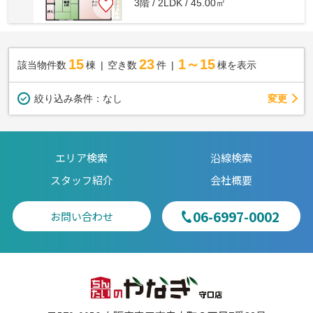
3階 / 2LDK / 45.00㎡
15
23
1～15
該当物件数
棟
空き数
件
棟を表示
変更
絞り込み条件：
なし
エリア検索
沿線検索
スタッフ紹介
会社概要
06-6997-0002
お問い合わせ