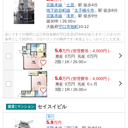
京阪本線
「
土居
」駅 徒歩4分
地下鉄谷町線
「
太子橋今市
」駅 徒歩8分
京阪本線
「
滝井
」駅 徒歩9分
築30年 / 26.00㎡
大阪府
守口市
祝町
10-12
歩いてすぐの場所には三井住友銀行守口支店(254m)があります♪こだわりの
条件として好評の、フローリングの物件です♪木造よりしっかりとした丈夫な
鉄骨造の住居♪エアコン付きなので、室...
5.6
万
円
(管理費等：4,000円 )
0万円
0万円
敷金
礼金
2階 / 1K / 26.00㎡
5.6
万
円
(管理費等：4,000円 )
0万円
0ヶ月
敷金
礼金
3階 / 1R / 26.00㎡
セイスイビル
賃貸 | マンション
敷0
5.9
万円