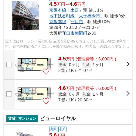
4.5
4.6
万円～
万円
京阪本線
「
土居
」駅 徒歩1分
地下鉄谷町線
「
太子橋今市
」駅 徒歩9分
京阪本線
「
守口市
」駅 徒歩10分
築29年 / 20.30㎡～21.07㎡
大阪府
守口市
梅園町
2-30
近くにはローソン 長池町店(徒歩5分)がありちょっとした買い物に便利で
す。景色を眺めることには心を癒す効果があり、視力低下の恐れも少なくし
てくれます。周辺に2駅あるので電車通...
4.5
万
円
(管理費等：6,000円 )
0ヶ月
1ヶ月
敷金
礼金
3階 / 1K / 21.07㎡
4.6
万
円
(管理費等：6,000円 )
0ヶ月
1ヶ月
敷金
礼金
7階 / 1K / 20.30㎡
ビューロイヤル
賃貸 | マンション
敷0
礼0
5.6
万円