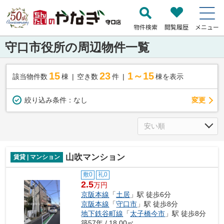
物件検索
閲覧履歴
メニュー
守口市役所の周辺物件一覧
15
23
1～15
該当物件数
棟
空き数
件
棟を表示
変更
絞り込み条件：
なし
山吹マンション
賃貸 | マンション
敷0
礼0
2.5
万円
京阪本線
「
土居
」駅 徒歩6分
京阪本線
「
守口市
」駅 徒歩8分
地下鉄谷町線
「
太子橋今市
」駅 徒歩8分
築57年 / 18.00㎡