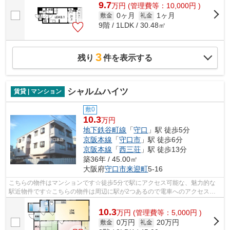
9.7
万
円
(管理費等：10,000円 )
0ヶ月
1ヶ月
敷金
礼金
9階 / 1LDK / 30.48㎡
3
残り
件を表示する
シャルムハイツ
賃貸 | マンション
敷0
10.3
万円
地下鉄谷町線
「
守口
」駅 徒歩5分
京阪本線
「
守口市
」駅 徒歩6分
京阪本線
「
西三荘
」駅 徒歩13分
築36年 / 45.00㎡
大阪府
守口市
来迎町
5-16
こちらの物件はマンションです☆徒歩5分で駅にアクセス可能な、魅力的な
駅近物件です☆こちらの物件は周辺に駅が2つあるので電車へのアクセスが
便利な物件です☆賃貸のやなぎ 守口本店で...
10.3
万
円
(管理費等：5,000円 )
0万円
20万円
敷金
礼金