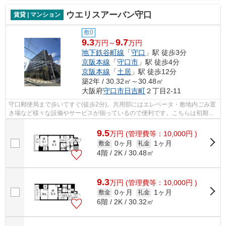
ウエリスアーバン守口
賃貸 | マンション
敷0
9.3
9.7
万円～
万円
地下鉄谷町線
「
守口
」駅 徒歩3分
京阪本線
「
守口市
」駅 徒歩4分
京阪本線
「
土居
」駅 徒歩12分
築2年 / 30.32㎡～30.48㎡
大阪府
守口市
日吉町
２丁目2-11
守口郵便局まで歩いてすぐ(徒歩2分)。共用部にはエレベータ・敷地内ごみ置
き場など様々な設備やサービスが揃っているので便利です。こちらは初期費
用をカードでお支払いいただける物件...
9.5
万
円
(管理費等：10,000円 )
0ヶ月
1ヶ月
敷金
礼金
4階 / 2K / 30.48㎡
9.3
万
円
(管理費等：10,000円 )
0ヶ月
1ヶ月
敷金
礼金
6階 / 2K / 30.32㎡