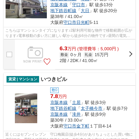
京阪本線
「
守口市
」駅 徒歩13分
地下鉄谷町線
「
大日
」駅 徒歩20分
築38年 / 41.00㎡
大阪府
守口市
日光町
5-11
こちらはマンションタイプになります♪2駅利用可能な物件で移動範囲が広が
ります♪電車移動の多い方に嬉しい駅から徒歩6分の物件です♪昼間の電気代
も抑えられる、明るい室内環境のあるマ...
6.3
万
円
(管理費等：5,000円 )
0ヶ月
15万円
敷金
礼金
2階 / 2DK / 41.00㎡
いつきビル
賃貸 | マンション
敷0
7.8
万円
京阪本線
「
土居
」駅 徒歩3分
地下鉄谷町線
「
太子橋今市
」駅 徒歩7分
京阪本線
「
滝井
」駅 徒歩9分
築30年 / 33.00㎡
大阪府
守口市
金下町
１丁目4-14
近くにはセブンイレブン 守口梅園店(徒歩4分)がありちょっとした買い物に