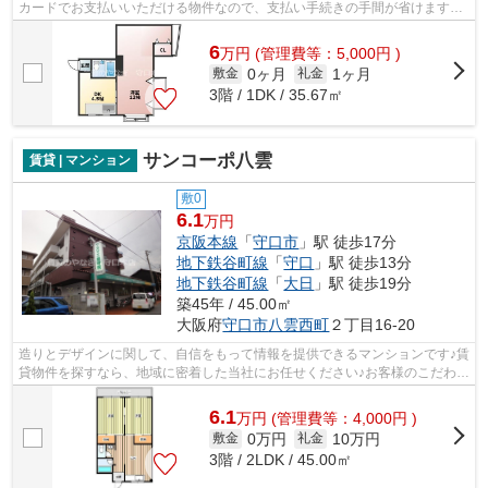
カードでお支払いいただける物件なので、支払い手続きの手間が省けます。
造りとデザインに関して、自信をもっ...
6
万
円
(管理費等：5,000円 )
0ヶ月
1ヶ月
敷金
礼金
3階 / 1DK / 35.67㎡
サンコーポ八雲
賃貸 | マンション
敷0
6.1
万円
京阪本線
「
守口市
」駅 徒歩17分
地下鉄谷町線
「
守口
」駅 徒歩13分
地下鉄谷町線
「
大日
」駅 徒歩19分
築45年 / 45.00㎡
大阪府
守口市
八雲西町
２丁目16-20
造りとデザインに関して、自信をもって情報を提供できるマンションです♪賃
貸物件を探すなら、地域に密着した当社にお任せください♪お客様のこだわり
やご要望に合わせた物件や当社オス...
6.1
万
円
(管理費等：4,000円 )
0万円
10万円
敷金
礼金
3階 / 2LDK / 45.00㎡