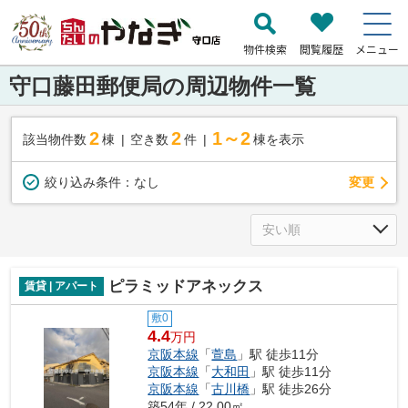
物件検索
閲覧履歴
メニュー
守口藤田郵便局の周辺物件一覧
2
2
1～2
該当物件数
棟
空き数
件
棟を表示
変更
絞り込み条件：
なし
ピラミッドアネックス
賃貸 | アパート
敷0
4.4
万円
京阪本線
「
萱島
」駅 徒歩11分
京阪本線
「
大和田
」駅 徒歩11分
京阪本線
「
古川橋
」駅 徒歩26分
築54年 / 22.00㎡