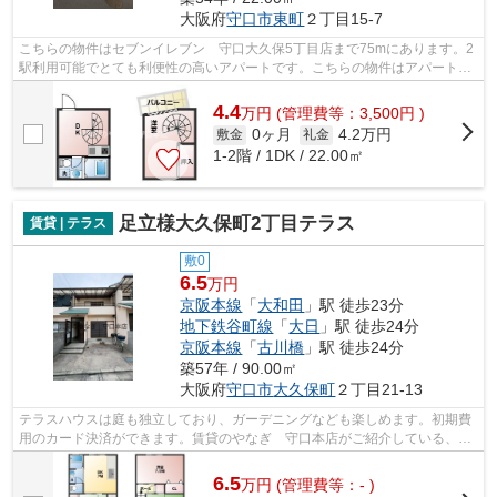
大阪府
守口市
東町
２丁目15-7
こちらの物件はセブンイレブン 守口大久保5丁目店まで75mにあります。2
駅利用可能でとても利便性の高いアパートです。こちらの物件はアパートで
す。この物件は駅まで徒歩11分の立地で...
4.4
万
円
(管理費等：3,500円 )
0ヶ月
4.2万円
敷金
礼金
1-2階 / 1DK / 22.00㎡
足立様大久保町2丁目テラス
賃貸 | テラス
敷0
6.5
万円
京阪本線
「
大和田
」駅 徒歩23分
地下鉄谷町線
「
大日
」駅 徒歩24分
京阪本線
「
古川橋
」駅 徒歩24分
築57年 / 90.00㎡
大阪府
守口市
大久保町
２丁目21-13
テラスハウスは庭も独立しており、ガーデニングなども楽しめます。初期費
用のカード決済ができます。賃貸のやなぎ 守口本店がご紹介している、守
口市にある京阪本線大和田周辺の戸建...
6.5
万
円
(管理費等：- )