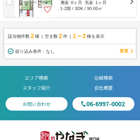
0ヶ月
1ヶ月
敷金
礼金
1-2階 / 3DK / 90.00㎡
2
2
1～2
該当物件数
棟
空き数
件
棟を表示
変更
絞り込み条件：
なし
エリア検索
沿線検索
スタッフ紹介
会社概要
06-6997-0002
お問い合わせ