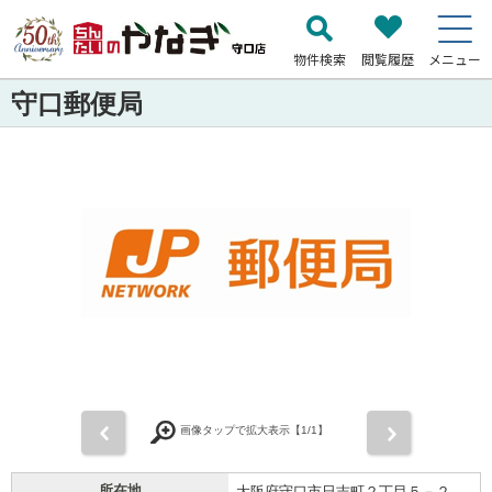
物件検索
閲覧履歴
メニュー
守口郵便局
前
次
画像タップで拡大表示【
1
/1】
所在地
大阪府守口市日吉町２丁目５－２