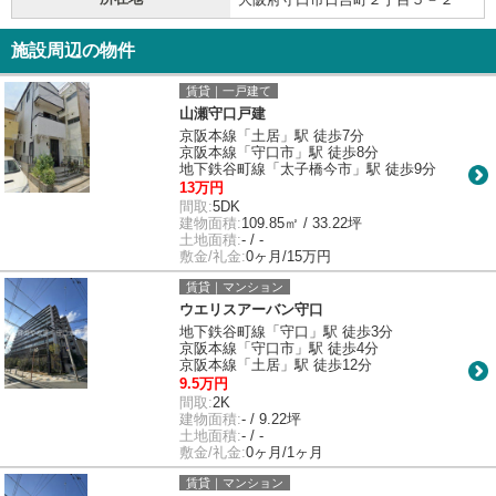
施設周辺の物件
賃貸｜一戸建て
山瀬守口戸建
京阪本線「土居」駅 徒歩7分
京阪本線「守口市」駅 徒歩8分
地下鉄谷町線「太子橋今市」駅 徒歩9分
13万円
間取:
5DK
建物面積:
109.85㎡ / 33.22坪
土地面積:
- / -
敷金/礼金:
0ヶ月/15万円
賃貸｜マンション
ウエリスアーバン守口
地下鉄谷町線「守口」駅 徒歩3分
京阪本線「守口市」駅 徒歩4分
京阪本線「土居」駅 徒歩12分
9.5万円
間取:
2K
建物面積:
- / 9.22坪
土地面積:
- / -
敷金/礼金:
0ヶ月/1ヶ月
賃貸｜マンション