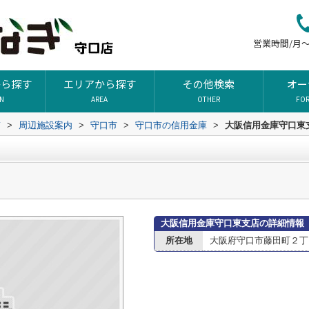
営業時間/月～土
から探す
エリアから探す
その他検索
オー
ON
AREA
OTHER
FO
ぎ
>
周辺施設案内
>
守口市
>
守口市の信用金庫
>
大阪信用金庫守口東
大阪信用金庫守口東支店の詳細情報
所在地
大阪府守口市藤田町２丁