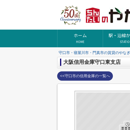
ホーム
駅・沿線
HOME
STATI
守口市・寝屋川市・門真市の賃貸のやな
大阪信用金庫守口東支店
<<守口市の信用金庫の一覧へ