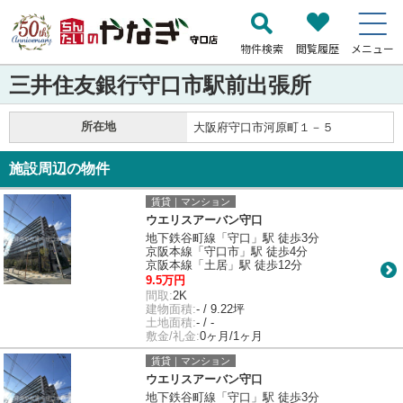
物件検索
閲覧履歴
メニュー
三井住友銀行守口市駅前出張所
所在地
大阪府守口市河原町１－５
施設周辺の物件
賃貸｜マンション
ウエリスアーバン守口
地下鉄谷町線「守口」駅 徒歩3分
京阪本線「守口市」駅 徒歩4分
京阪本線「土居」駅 徒歩12分
9.5万円
間取:
2K
建物面積:
- / 9.22坪
土地面積:
- / -
敷金/礼金:
0ヶ月/1ヶ月
賃貸｜マンション
ウエリスアーバン守口
地下鉄谷町線「守口」駅 徒歩3分