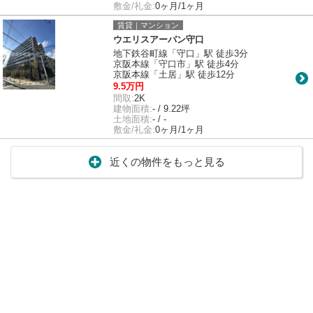
敷金/礼金:
0ヶ月/1ヶ月
賃貸｜マンション
ウエリスアーバン守口
地下鉄谷町線「守口」駅 徒歩3分
京阪本線「守口市」駅 徒歩4分
京阪本線「土居」駅 徒歩12分
9.5万円
間取:
2K
建物面積:
- / 9.22坪
土地面積:
- / -
敷金/礼金:
0ヶ月/1ヶ月
近くの物件をもっと見る