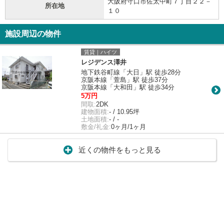
大阪府守口市佐太中町７丁目２２－
所在地
１０
施設周辺の物件
賃貸｜ハイツ
レジデンス澤井
地下鉄谷町線「大日」駅 徒歩28分
京阪本線「萱島」駅 徒歩37分
京阪本線「大和田」駅 徒歩34分
5万円
間取:
2DK
建物面積:
- / 10.95坪
土地面積:
- / -
敷金/礼金:
0ヶ月/1ヶ月
近くの物件をもっと見る