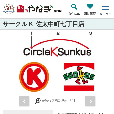
物件検索
閲覧履歴
メニュー
サークルＫ 佐太中町七丁目店
前
次
画像タップで拡大表示【
1
/1】