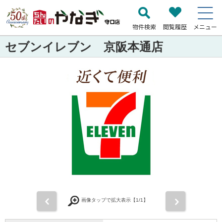
物件検索
閲覧履歴
メニュー
セブンイレブン 京阪本通店
前
次
画像タップで拡大表示【
1
/1】