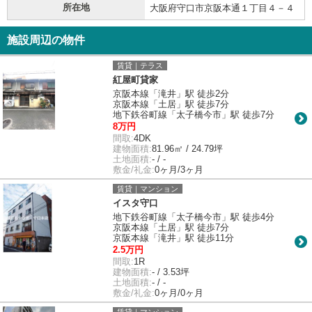
所在地
大阪府守口市京阪本通１丁目４－４
施設周辺の物件
賃貸｜テラス
紅屋町貸家
京阪本線「滝井」駅 徒歩2分
京阪本線「土居」駅 徒歩7分
地下鉄谷町線「太子橋今市」駅 徒歩7分
8万円
間取:
4DK
建物面積:
81.96㎡ / 24.79坪
土地面積:
- / -
敷金/礼金:
0ヶ月/3ヶ月
賃貸｜マンション
イスタ守口
地下鉄谷町線「太子橋今市」駅 徒歩4分
京阪本線「土居」駅 徒歩7分
京阪本線「滝井」駅 徒歩11分
2.5万円
間取:
1R
建物面積:
- / 3.53坪
土地面積:
- / -
敷金/礼金:
0ヶ月/0ヶ月
賃貸｜マンション