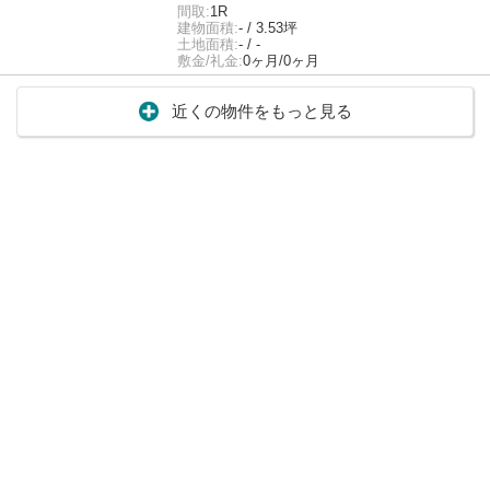
間取:
1R
建物面積:
- / 3.53坪
土地面積:
- / -
敷金/礼金:
0ヶ月/0ヶ月
近くの物件をもっと見る