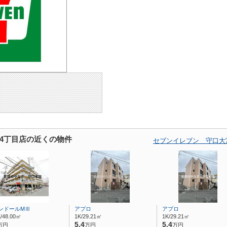
4丁目店の近くの物件
セブンイレブン 守口大
ンドールMⅢ
アプロ
アプロ
/48.00㎡
1K/29.21㎡
1K/29.21㎡
5.4
5.4
万円
万円
万円