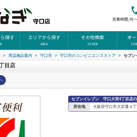
営業時間/月～土
から探す
エリアから探す
その他検索
オー
ON
AREA
OTHER
FO
ぎ
>
周辺施設案内
>
守口市
>
守口市のコンビニエンスストア
>
セブン
丁目店
へ
セブンイレブン 守口大宮4丁目店
所在地
大阪府守口市大宮通４丁