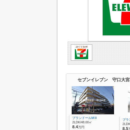
セブンイレブン 守口大宮
ブランドールMⅢ
ブラ
2LDK/48.00㎡
2LDK
8.4
万円
8.5