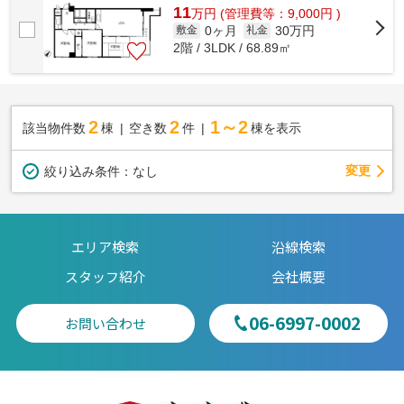
11
万
円
(管理費等：9,000円 )
0ヶ月
30万円
敷金
礼金
2階 / 3LDK / 68.89㎡
2
2
1～2
該当物件数
棟
空き数
件
棟を表示
変更
絞り込み条件：
なし
エリア検索
沿線検索
スタッフ紹介
会社概要
06-6997-0002
お問い合わせ