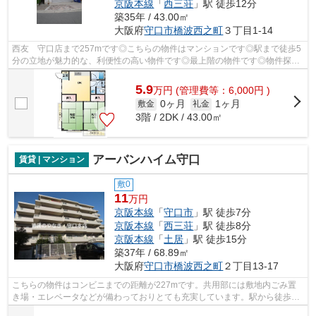
京阪本線
「
西三荘
」駅 徒歩12分
築35年 / 43.00㎡
大阪府
守口市
橋波西之町
３丁目1-14
西友 守口店まで257mです◎こちらの物件はマンションです◎駅まで徒歩5
分の立地が魅力的な、利便性の高い物件です◎最上階の物件です◎物件探し
を始めるのであれば、賃貸のやなぎ 守口本...
5.9
万
円
(管理費等：6,000円 )
0ヶ月
1ヶ月
敷金
礼金
3階 / 2DK / 43.00㎡
アーバンハイム守口
賃貸 | マンション
敷0
11
万円
京阪本線
「
守口市
」駅 徒歩7分
京阪本線
「
西三荘
」駅 徒歩8分
京阪本線
「
土居
」駅 徒歩15分
築37年 / 68.89㎡
大阪府
守口市
橋波西之町
２丁目13-17
こちらの物件はコンビニまでの距離が227mです。共用部には敷地内ごみ置
き場・エレベータなどが備わっておりとても充実しています。駅から徒歩7
分に立地する物件です。こちらの物件はマ...