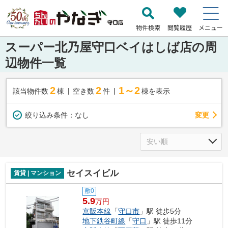
物件検索
閲覧履歴
メニュー
スーパー北乃屋守口ベイはしば店の周
辺物件一覧
2
2
1～2
該当物件数
棟
空き数
件
棟を表示
変更
絞り込み条件：
なし
セイスイビル
賃貸 | マンション
敷0
5.9
万円
京阪本線
「
守口市
」駅 徒歩5分
地下鉄谷町線
「
守口
」駅 徒歩11分