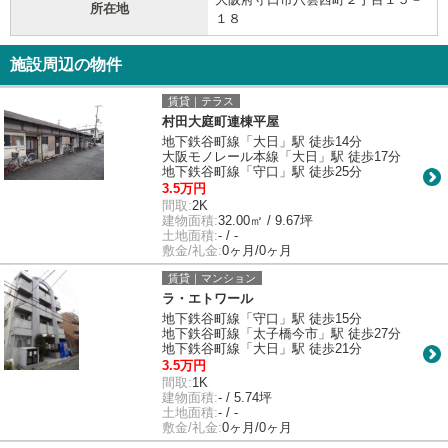
所在地
１８
施設周辺の物件
賃貸｜テラス
村田大庭町連棟平屋
地下鉄谷町線「大日」駅 徒歩14分
大阪モノレール本線「大日」駅 徒歩17分
地下鉄谷町線「守口」駅 徒歩25分
3.5万円
間取:
2K
建物面積:
32.00㎡ / 9.67坪
土地面積:
- / -
敷金/礼金:
0ヶ月/0ヶ月
賃貸｜マンション
ラ・エトワール
地下鉄谷町線「守口」駅 徒歩15分
地下鉄谷町線「太子橋今市」駅 徒歩27分
地下鉄谷町線「大日」駅 徒歩21分
3.5万円
間取:
1K
建物面積:
- / 5.74坪
土地面積:
- / -
敷金/礼金:
0ヶ月/0ヶ月