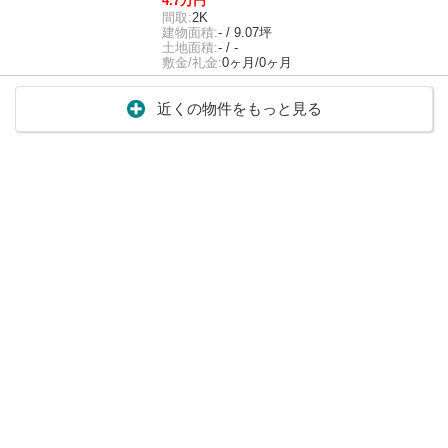
4.7万円
間取:
2K
建物面積:
- / 9.07坪
土地面積:
- / -
敷金/礼金:
0ヶ月/0ヶ月
近くの物件をもっと見る