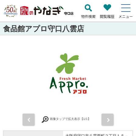
物件検索
閲覧履歴
メニュー
食品館アプロ守口八雲店
前
次
画像タップで拡大表示【
1
/1】
大阪府守口市八雲西町２丁目１５－