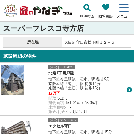
物件検索
閲覧履歴
メニュー
スーパーフレスコ寺方店
所在地
大阪府守口市松下町１２－５
施設周辺の物件
賃貸｜一戸建て
北通1丁目戸建
地下鉄今里筋線「清水」駅 徒歩9分
京阪本線「滝井」駅 徒歩14分
京阪本線「土居」駅 徒歩15分
17万円
間取:
5LDK
建物面積:
151.91㎡ / 45.95坪
土地面積:
- / -
敷金/礼金:
0ヶ月/2ヶ月
賃貸｜マンション
エクセル守口
地下鉄今里筋線「清水」駅 徒歩15分