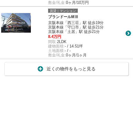
敷金/礼金:
0ヶ月/10万円
賃貸｜マンション
ブランドールMⅢ
京阪本線「西三荘」駅 徒歩19分
京阪本線「守口市」駅 徒歩21分
京阪本線「土居」駅 徒歩21分
8.4万円
間取:
2LDK
建物面積:
- / 14.51坪
土地面積:
- / -
敷金/礼金:
0ヶ月/1ヶ月
近くの物件をもっと見る