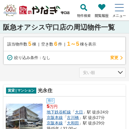
物件検索
閲覧履歴
メニュー
阪急オアシス守口店の周辺物件一覧
5
6
1～5
該当物件数
棟
空き数
件
棟を表示
変更
絞り込み条件：
なし
光永住
賃貸 | マンション
敷0
5
万円
地下鉄谷町線
「
大日
」駅 徒歩24分
京阪本線
「
古川橋
」駅 徒歩27分
京阪本線
「
大和田
」駅 徒歩29分
築45年 / 32.00㎡