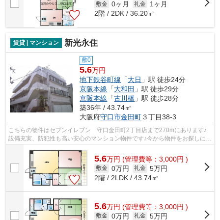
0ヶ月
1ヶ月
敷金
礼金
2階 / 2DK / 36.20㎡
新光永住
賃貸 | マンション
敷0
5.6
万円
地下鉄谷町線
「
大日
」駅 徒歩24分
京阪本線
「
大和田
」駅 徒歩29分
京阪本線
「
古川橋
」駅 徒歩28分
築36年 / 43.74㎡
大阪府
守口市
金田町
３丁目38-3
こちらの物件はセブンイレブン 守口金田町2丁目店まで270mにあります♪
設備充実、防犯性も高い安心のマンション物件です♪今から物件をお探しにな
る方は、賃貸のやなぎ 守口本店にお任...
5.6
万
円
(管理費等：3,000円 )
0万円
5万円
敷金
礼金
2階 / 2LDK / 43.74㎡
5.6
万
円
(管理費等：3,000円 )
0万円
5万円
敷金
礼金