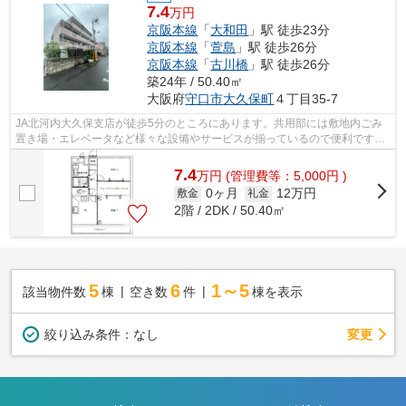
7.4
万円
京阪本線
「
大和田
」駅 徒歩23分
京阪本線
「
萱島
」駅 徒歩26分
京阪本線
「
古川橋
」駅 徒歩26分
築24年 / 50.40㎡
大阪府
守口市
大久保町
４丁目35-7
JA北河内大久保支店が徒歩5分のところにあります。共用部には敷地内ごみ
置き場・エレベータなど様々な設備やサービスが揃っているので便利です。
冬場の換気にも適した、風通しの良い湿...
7.4
万
円
(管理費等：5,000円 )
0ヶ月
12万円
敷金
礼金
2階 / 2DK / 50.40㎡
5
6
1～5
該当物件数
棟
空き数
件
棟を表示
変更
絞り込み条件：
なし