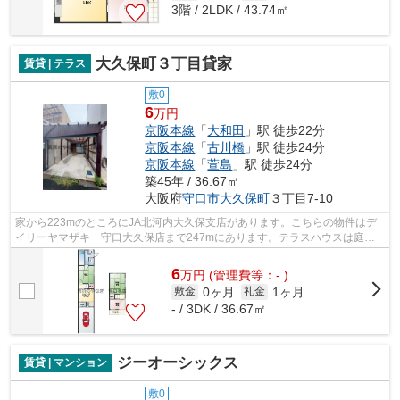
3階 / 2LDK / 43.74㎡
大久保町３丁目貸家
賃貸 | テラス
敷0
6
万円
京阪本線
「
大和田
」駅 徒歩22分
京阪本線
「
古川橋
」駅 徒歩24分
京阪本線
「
萱島
」駅 徒歩24分
築45年 / 36.67㎡
大阪府
守口市
大久保町
３丁目7-10
家から223mのところにJA北河内大久保支店があります。こちらの物件はデ
イリーヤマザキ 守口大久保店まで247mにあります。テラスハウスは庭も
独立しており、ガーデニングなども楽しめ...
6
万
円
(管理費等：- )
0ヶ月
1ヶ月
敷金
礼金
- / 3DK / 36.67㎡
ジーオーシックス
賃貸 | マンション
敷0