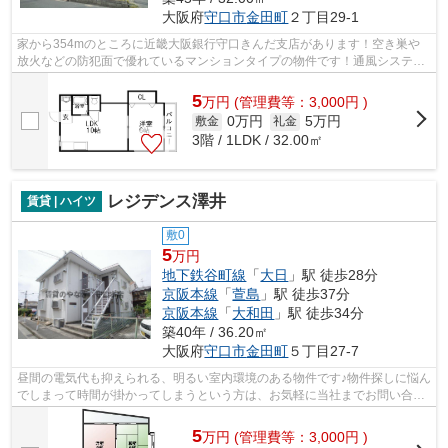
大阪府
守口市
金田町
２丁目29-1
家から354mのところに近畿大阪銀行守口きんだ支店があります！空き巣や
放火などの防犯面で優れているマンションタイプの物件です！通風システム
が整った、住環境の良い安心の物件です...
5
万
円
(管理費等：3,000円 )
0万円
5万円
敷金
礼金
3階 / 1LDK / 32.00㎡
レジデンス澤井
賃貸 | ハイツ
敷0
5
万円
地下鉄谷町線
「
大日
」駅 徒歩28分
京阪本線
「
萱島
」駅 徒歩37分
京阪本線
「
大和田
」駅 徒歩34分
築40年 / 36.20㎡
大阪府
守口市
金田町
５丁目27-7
昼間の電気代も抑えられる、明るい室内環境のある物件です♪物件探しに悩ん
でしまって時間が掛かってしまうという方は、お気軽に当社までお問い合わ
せください♪スタッフがサポートさせ...
5
万
円
(管理費等：3,000円 )