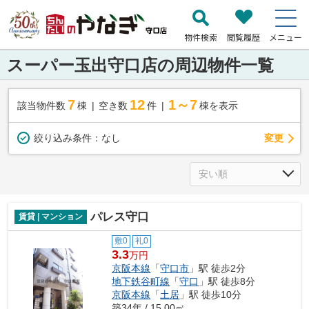
物件検索
閲覧履歴
メニュー
スーパー玉出守口店の周辺物件一覧
7
12
1～7
該当物件数
棟
空き数
件
棟を表示
変更
絞り込み条件：
なし
パレス守口
賃貸 | マンション
敷0
礼0
3.3
万円
京阪本線
「
守口市
」駅 徒歩2分
地下鉄谷町線
「
守口
」駅 徒歩8分
京阪本線
「
土居
」駅 徒歩10分
築34年 / 15.00㎡