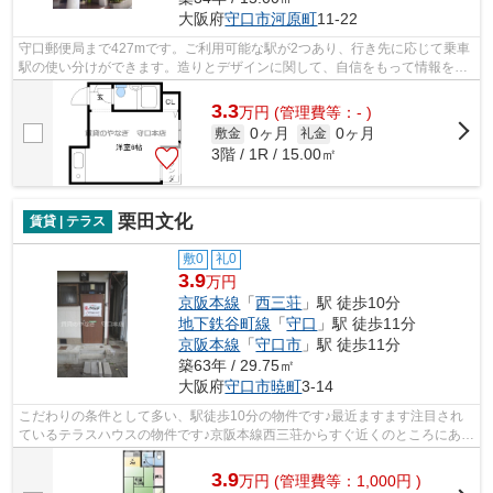
大阪府
守口市
河原町
11-22
守口郵便局まで427mです。ご利用可能な駅が2つあり、行き先に応じて乗車
駅の使い分けができます。造りとデザインに関して、自信をもって情報を提
供できるマンションです。道が平坦だと...
3.3
万
円
(管理費等：- )
0ヶ月
0ヶ月
敷金
礼金
3階 / 1R / 15.00㎡
栗田文化
賃貸 | テラス
敷0
礼0
3.9
万円
京阪本線
「
西三荘
」駅 徒歩10分
地下鉄谷町線
「
守口
」駅 徒歩11分
京阪本線
「
守口市
」駅 徒歩11分
築63年 / 29.75㎡
大阪府
守口市
暁町
3-14
こだわりの条件として多い、駅徒歩10分の物件です♪最近ますます注目され
ているテラスハウスの物件です♪京阪本線西三荘からすぐ近くのところにある
物件は通勤時に大助かり♪賃貸のやなぎ...
3.9
万
円
(管理費等：1,000円 )