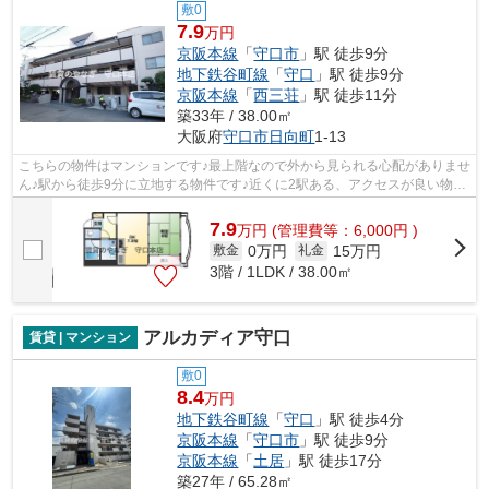
敷0
7.9
万円
京阪本線
「
守口市
」駅 徒歩9分
地下鉄谷町線
「
守口
」駅 徒歩9分
京阪本線
「
西三荘
」駅 徒歩11分
築33年 / 38.00㎡
大阪府
守口市
日向町
1-13
こちらの物件はマンションです♪最上階なので外から見られる心配がありませ
ん♪駅から徒歩9分に立地する物件です♪近くに2駅ある、アクセスが良い物件
です♪守口市エリアにある賃貸情報の...
7.9
万
円
(管理費等：6,000円 )
0万円
15万円
敷金
礼金
3階 / 1LDK / 38.00㎡
アルカディア守口
賃貸 | マンション
敷0
8.4
万円
地下鉄谷町線
「
守口
」駅 徒歩4分
京阪本線
「
守口市
」駅 徒歩9分
京阪本線
「
土居
」駅 徒歩17分
築27年 / 65.28㎡