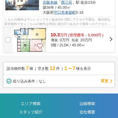
京阪本線
「
西三荘
」駅 徒歩13分
築36年 / 45.00㎡
大阪府
守口市
来迎町
5-16
こちらの物件はマンションです☆徒歩5分で駅にアクセス可能な、魅力的な
駅近物件です☆こちらの物件は周辺に駅が2つあるので電車へのアクセスが
便利な物件です☆賃貸のやなぎ 守口本店で...
10.3
万
円
(管理費等：5,000円 )
0万円
20万円
敷金
礼金
3階 / 2LDK / 45.00㎡
7
12
1～7
該当物件数
棟
空き数
件
棟を表示
変更
絞り込み条件：
なし
エリア検索
沿線検索
スタッフ紹介
会社概要