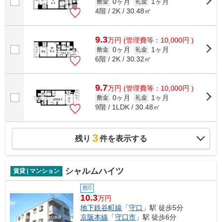
0ヶ月
1ヶ月
敷金
礼金
4階 / 2K / 30.48㎡
9.3
万
円
(管理費等：10,000円 )
0ヶ月
1ヶ月
敷金
礼金
6階 / 2K / 30.32㎡
9.7
万
円
(管理費等：10,000円 )
0ヶ月
1ヶ月
敷金
礼金
9階 / 1LDK / 30.48㎡
3
残り
件を表示する
シャルムハイツ
賃貸 | マンション
敷0
10.3
万円
地下鉄谷町線
「
守口
」駅 徒歩5分
京阪本線
「
守口市
」駅 徒歩6分