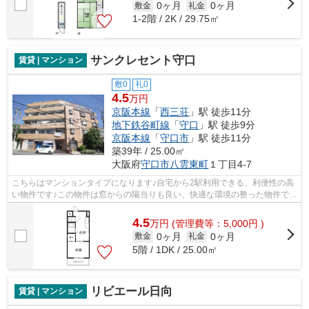
0ヶ月
0ヶ月
敷金
礼金
1-2階 / 2K / 29.75㎡
サンクレセント守口
賃貸 | マンション
敷0
礼0
4.5
万円
京阪本線
「
西三荘
」駅 徒歩11分
地下鉄谷町線
「
守口
」駅 徒歩9分
京阪本線
「
守口市
」駅 徒歩11分
築39年 / 25.00㎡
大阪府
守口市
八雲東町
１丁目4-7
こちらはマンションタイプになります♪自宅から2駅利用できる、利便性の高
い物件です♪この物件は窓からの陽当りも良い、快適な環境の整った物件です
♪駅まで徒歩11分とお出かけにも便利...
4.5
万
円
(管理費等：5,000円 )
0ヶ月
0ヶ月
敷金
礼金
5階 / 1DK / 25.00㎡
リビエール日向
賃貸 | マンション