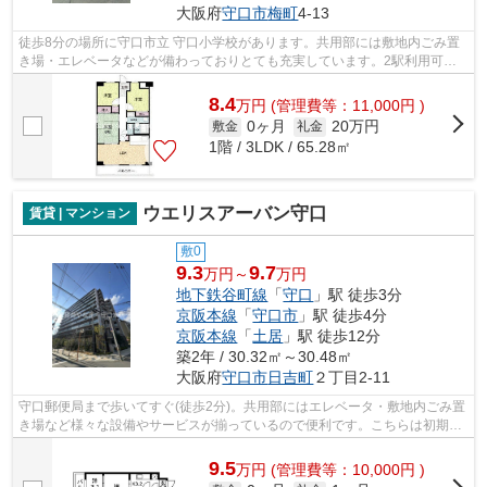
大阪府
守口市
梅町
4-13
徒歩8分の場所に守口市立 守口小学校があります。共用部には敷地内ごみ置
き場・エレベータなどが備わっておりとても充実しています。2駅利用可能
な物件なので、交通経路を選ぶことがで...
8.4
万
円
(管理費等：11,000円 )
0ヶ月
20万円
敷金
礼金
1階 / 3LDK / 65.28㎡
ウエリスアーバン守口
賃貸 | マンション
敷0
9.3
9.7
万円～
万円
地下鉄谷町線
「
守口
」駅 徒歩3分
京阪本線
「
守口市
」駅 徒歩4分
京阪本線
「
土居
」駅 徒歩12分
築2年 / 30.32㎡～30.48㎡
大阪府
守口市
日吉町
２丁目2-11
守口郵便局まで歩いてすぐ(徒歩2分)。共用部にはエレベータ・敷地内ごみ置
き場など様々な設備やサービスが揃っているので便利です。こちらは初期費
用をカードでお支払いいただける物件...
9.5
万
円
(管理費等：10,000円 )