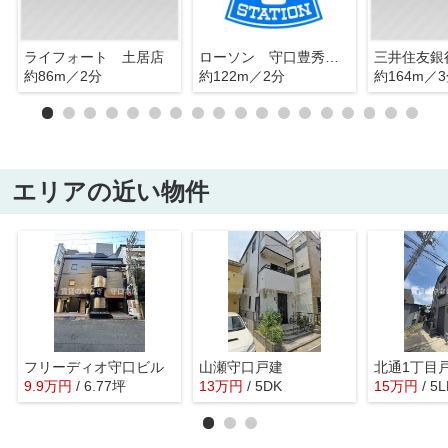
ライフォート 土居店
ローソン 守口豊秀一丁目店
三井住友銀
約86m／2分
約122m／2分
約164m／
エリアの近い物件
フリーディオ守口ビル
山瀬守口戸建
北通1丁目
9.9
万
円
/ 6.77坪
13
万
円
/ 5DK
15
万
円
/ 5