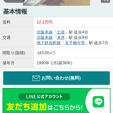
基本情報
賃料
12.1万円
京阪本線
「
土居
」駅 徒歩4分
交通
京阪本線
「
滝井
」駅 徒歩9分
地下鉄谷町線
「
太子橋今市
」駅 徒歩7分
間取り(面積)
-(43.00㎡)
築年月
1990年 1月(築36年)
お問い合わせ(無料)