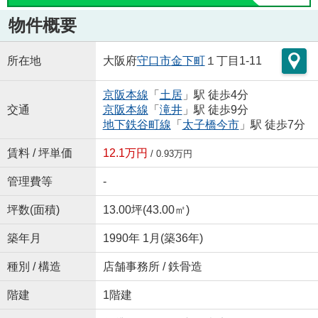
物件概要
所在地
大阪府
守口市
金下町
１丁目1-11
京阪本線
「
土居
」駅 徒歩4分
交通
京阪本線
「
滝井
」駅 徒歩9分
地下鉄谷町線
「
太子橋今市
」駅 徒歩7分
賃料 / 坪単価
12.1万円
/ 0.93万円
管理費等
-
坪数(面積)
13.00坪(43.00㎡)
築年月
1990年 1月(築36年)
種別 / 構造
店舗事務所 / 鉄骨造
階建
1階建