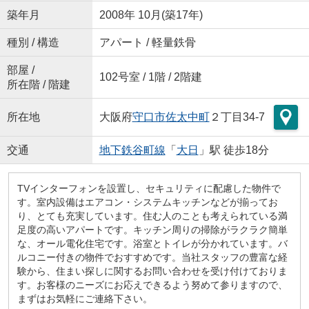
築年月
2008年 10月(築17年)
種別 / 構造
アパート / 軽量鉄骨
部屋 /
102号室 / 1階 / 2階建
所在階 / 階建
所在地
大阪府
守口市
佐太中町
２丁目34-7
交通
地下鉄谷町線
「
大日
」駅 徒歩18分
TVインターフォンを設置し、セキュリティに配慮した物件で
す。室内設備はエアコン・システムキッチンなどが揃ってお
り、とても充実しています。住む人のことも考えられている満
足度の高いアパートです。キッチン周りの掃除がラクラク簡単
な、オール電化住宅です。浴室とトイレが分かれています。バ
ルコニー付きの物件でおすすめです。当社スタッフの豊富な経
験から、住まい探しに関するお問い合わせを受け付けておりま
す。お客様のニーズにお応えできるよう努めて参りますので、
まずはお気軽にご連絡下さい。