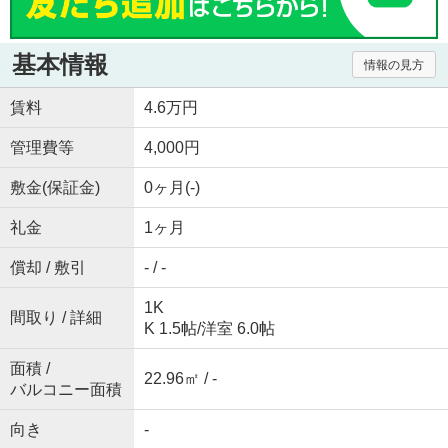
基本情報
情報の見方
賃料
4.6万円
管理費等
4,000円
敷金(保証金)
0ヶ月(-)
礼金
1ヶ月
償却 / 敷引
- / -
1K
間取り / 詳細
K 1.5帖
/
洋室 6.0帖
面積 /
22.96㎡ / -
バルコニー面積
向き
-