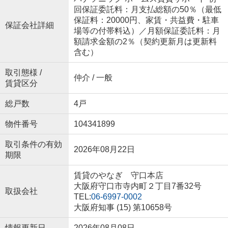
回保証委託料：月支払総額の50％（最低
保証料：20000円、家賃・共益費・駐車
保証会社詳細
場等の付帯料込）／月額保証委託料：月
額請求金額の2％（契約更新月は更新料
含む）
取引態様 /
仲介 / 一般
賃貸区分
総戸数
4戸
物件番号
104341899
取引条件の有効
2026年08月22日
期限
賃貸のやなぎ 守口本店
大阪府守口市寺内町２丁目7番32号
取扱会社
TEL:
06-6997-0002
大阪府知事 (15) 第10658号
情報更新日
2026年08月08日