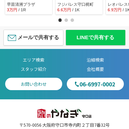
早苗清洲プラザ
フジパレス守口梶町
3
万
円
/ 1R
6.6
万
円
/ 1K
6.9
万
円
/ 1
メールで共有する
LINEで共有する
エリア検索
沿線検索
スタッフ紹介
会社概要
06-6997-0002
お問い合わせ
〒570-0056 大阪府守口市寺内町２丁目7番32号