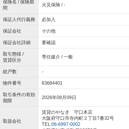
保険名 / 保険期
火災保険 / -
間
保証人代行義務
必加入
保証会社
その他
保証会社詳細
要確認
取引態様 /
専任媒介 / 一般
賃貸区分
総戸数
-
物件番号
63684401
取引条件の有効
2026年08月09日
期限
賃貸のやなぎ 守口本店
大阪府守口市寺内町２丁目7番32号
取扱会社
TEL:
06-6997-0002