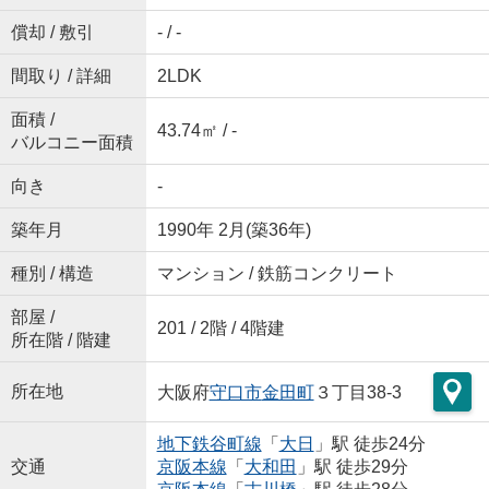
償却 / 敷引
- / -
間取り / 詳細
2LDK
面積 /
43.74㎡ / -
バルコニー面積
向き
-
築年月
1990年 2月(築36年)
種別 / 構造
マンション / 鉄筋コンクリート
部屋 /
201 / 2階 / 4階建
所在階 / 階建
所在地
大阪府
守口市
金田町
３丁目38-3
地下鉄谷町線
「
大日
」駅 徒歩24分
交通
京阪本線
「
大和田
」駅 徒歩29分