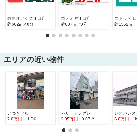
阪急オアシス守口店
コノミヤ守口店
ニトリ 守
約602m／8分
約687m／9分
約1362m／
エリアの近い物件
いつきビル
カサ・アレグレ
レオパレス
7.8
万
円
/ 1LDK
6.05
万
円
/ 9.07坪
6.8
万
円
/ 1