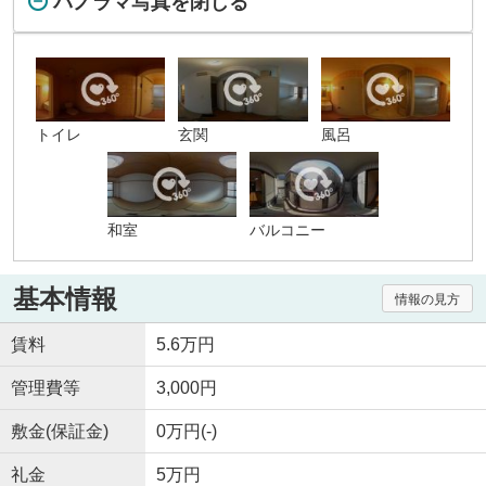
パノラマ写真を閉じる
トイレ
玄関
風呂
和室
バルコニー
基本情報
情報の見方
賃料
5.6万円
管理費等
3,000円
敷金(保証金)
0万円(-)
礼金
5万円