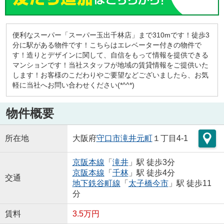
便利なスーパー「スーパー玉出千林店」まで310mです！徒歩3
分に駅がある物件です！こちらはエレベーター付きの物件で
す！造りとデザインに関して、自信をもって情報を提供できる
マンションです！当社スタッフが地域の賃貸情報をご提供いた
します！お客様のこだわりやご要望などございましたら、お気
軽に当社へお問い合わせください(*^^*)
物件概要
所在地
大阪府
守口市
滝井元町
１丁目4-1
京阪本線
「
滝井
」駅 徒歩3分
京阪本線
「
千林
」駅 徒歩4分
交通
地下鉄谷町線
「
太子橋今市
」駅 徒歩11
分
賃料
3.5万円