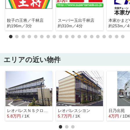
餃子の王将／千林店
スーパー玉出千林店
約196m／3分
約310m／4分
約253m／
エリアの近い物件
レオパレスＮＳクロスＢ
レオパレスシヨン
日乃出苑
5.8
万
円
/ 1K
5.7
万
円
/ 1K
4
万
円
/ 1D