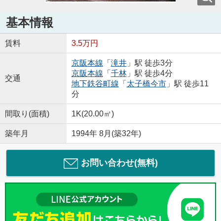
基本情報
賃料
3.5万円
京阪本線
「
滝井
」駅 徒歩3分
京阪本線
「
千林
」駅 徒歩4分
交通
地下鉄谷町線
「
太子橋今市
」駅 徒歩11
分
間取り(面積)
1K(20.00㎡)
築年月
1994年 8月(築32年)
お問い合わせ(無料)