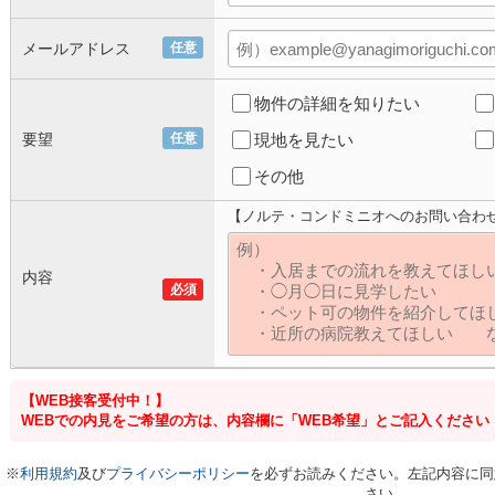
メールアドレス
任意
物件の詳細を知りたい
要望
任意
現地を見たい
その他
【ノルテ・コンドミニオへのお問い合わ
内容
必須
【WEB接客受付中！】
WEBでの内見をご希望の方は、内容欄に「WEB希望」とご記入ください
※
利用規約
及び
プライバシーポリシー
を必ずお読みください。左記内容に同
さい。