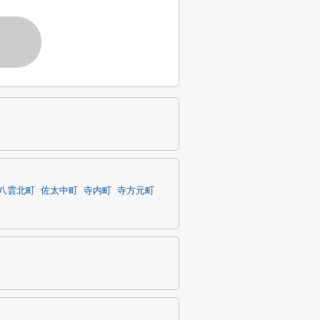
す
八雲北町
佐太中町
寺内町
寺方元町