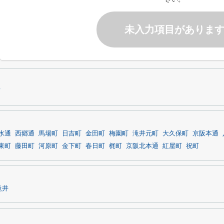
未入力項目がありま
市
水通
西郷通
馬場町
日吉町
金田町
梅園町
滝井元町
大久保町
京阪本通
東町
藤田町
河原町
金下町
春日町
梶町
京阪北本通
紅屋町
祝町
滝井