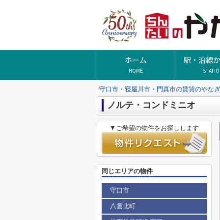
ホーム
駅・沿線
HOME
STATI
守口市・寝屋川市・門真市の賃貸のやな
ノルテ・コンドミニオ
▼ご希望の物件をお探しします
同じエリアの物件
守口市
八雲北町