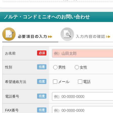
ノルテ・コンドミニオ
へのお問い合わせ
お名前
必須
性別
任意
男性
女性
メール
電話
希望連絡方法
任意
電話番号
任意
FAX番号
任意