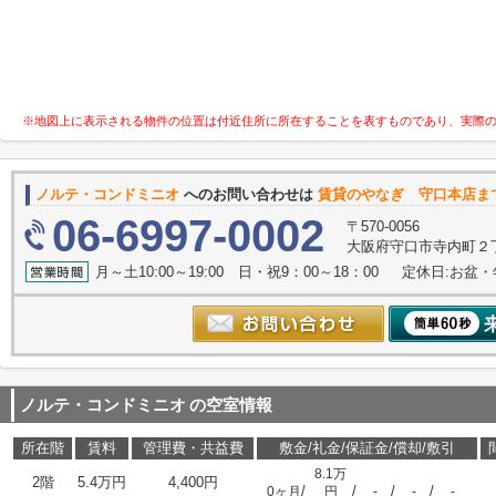
※地図上に表示される物件の位置は付近住所に所在することを表すものであり、実際
ノルテ・コンドミニオ
へのお問い合わせは
賃貸のやなぎ 守口本店ま
06-6997-0002
〒570-0056
大阪府守口市寺内町２丁
月～土10:00～19:00 日・祝9：00～18：00 定休日:お盆
ノルテ・コンドミニオ
の空室情報
所在階
賃料
管理費・共益費
敷金/礼金/保証金/償却/敷引
8.1万
2階
5.4万円
4,400円
/
/
/
/
0ヶ月
円
-
-
-