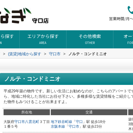
営業時間/月～土
から探す
エリアから探す
その他検索
オー
ON
AREA
OTHER
FO
ぎ
>
(賃貸)地域から探す
>
守口市
>
ノルテ・コンドミニオ
ノルテ・コンドミニオ
平成29年築の物件です。新しい生活にお勧めなのが、こちらのアパートで
ら、地域に特化した当社にお任せ下さい。多種多様な賃貸情報をご紹介し
た物件もみつけることが出来ますよ。
所在地
交通
築
大阪府
守口市
八雲北町
３丁目
地下鉄谷町線
「
守口
」駅 徒歩18分
3
１番５号
京阪本線
「
守口市
」駅 徒歩23分
木