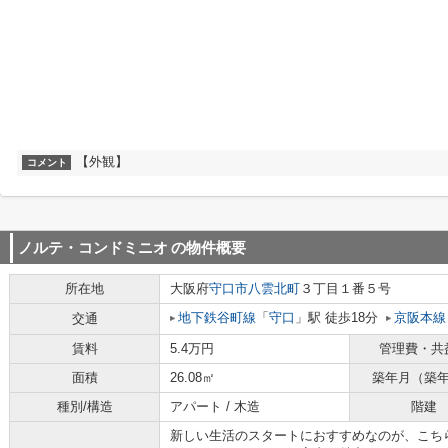
【外観】
コメント
ノルテ・コンドミニオ
の物件概要
所在地
大阪府
守口市
八雲北町
３丁目１番５号
地下鉄谷町線
「
守口
」駅 徒歩18分
京阪本線
交通
賃料
5.4万円
管理費・共
面積
26.08㎡
築年月（築
種別/構造
アパート / 木造
階建
新しい生活のスタートにおすすめなのが、こち