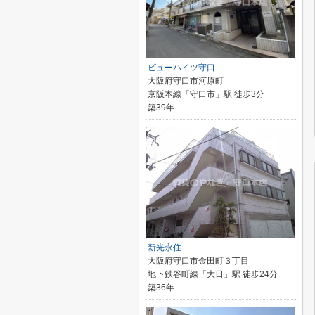
ビューハイツ守口
大阪府守口市河原町
京阪本線「守口市」駅 徒歩3分
築39年
新光永住
大阪府守口市金田町３丁目
地下鉄谷町線「大日」駅 徒歩24分
築36年