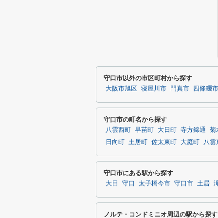
守口市以外の市区町村から探す
大阪市旭区
寝屋川市
門真市
四條畷
守口市の町名から探す
八雲西町
早苗町
大日町
寺方錦通
菊
日向町
土居町
佐太東町
大庭町
八雲
守口市にある駅から探す
大日
守口
太子橋今市
守口市
土居
ノルテ・コンドミニオ周辺の駅から探す