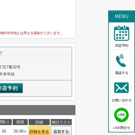
MENU
の物件所在地とは異なる場合がございます。
来店予約
で
目7番32号
電話する
・年末年始
お問い合わせ
間取り
面積
詳細
検討リスト
LINE問合せ
1K
26.08㎡
詳細を見る
追加する