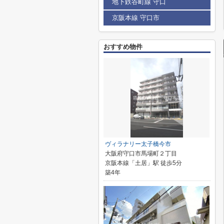
地下鉄谷町線 守口
京阪本線 守口市
おすすめ物件
ヴィラナリー太子橋今市
大阪府守口市馬場町２丁目
京阪本線「土居」駅 徒歩5分
築4年