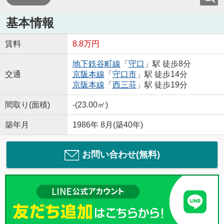
基本情報
賃料
8.8万円
地下鉄谷町線
「
守口
」駅 徒歩8分
交通
京阪本線
「
守口市
」駅 徒歩14分
京阪本線
「
西三荘
」駅 徒歩19分
間取り(面積)
-(23.00㎡)
築年月
1986年 8月(築40年)
お問い合わせ(無料)