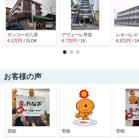
サンコーポ八雲
アヴェーレ早苗
レオパレス
6.1
万
円
/ 2LDK
6.7
万
円
/ 1K
6.8
万
円
/ 1
お客様の声
菅能
菅能
菅能