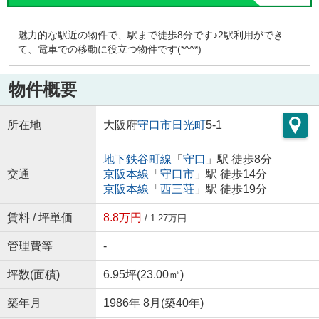
魅力的な駅近の物件で、駅まで徒歩8分です♪2駅利用ができ
て、電車での移動に役立つ物件です(*^^*)
物件概要
所在地
大阪府
守口市
日光町
5-1
地下鉄谷町線
「
守口
」駅 徒歩8分
交通
京阪本線
「
守口市
」駅 徒歩14分
京阪本線
「
西三荘
」駅 徒歩19分
賃料 / 坪単価
8.8万円
/ 1.27万円
管理費等
-
坪数(面積)
6.95坪(23.00㎡)
築年月
1986年 8月(築40年)