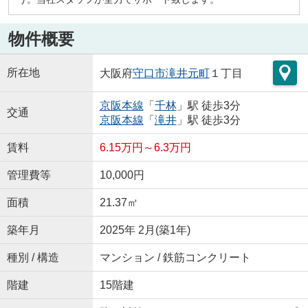
物件概要
所在地
大阪府
守口市
滝井元町
１丁目
京阪本線
「
千林
」駅 徒歩3分
交通
京阪本線
「
滝井
」駅 徒歩3分
賃料
6.15万円～6.3万円
管理費等
10,000円
面積
21.37㎡
築年月
2025年 2月(築1年)
種別 / 構造
マンション / 鉄筋コンクリート
階建
15階建