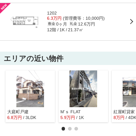
1202
6.3万円
(管理費等：10,000円)
0ヶ月
12.6万円
敷金
礼金
12階
21.37㎡
1K
エリアの近い物件
大庭町戸建
M’ｓ FLAT
紅屋町貸家
6.8
万
円
/ 3LDK
5.9
万
円
/ 1K
8
万
円
/ 4D