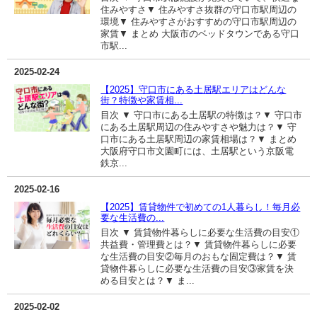
住みやすさ▼ 住みやすさ抜群の守口市駅周辺の
環境▼ 住みやすさがおすすめの守口市駅周辺の
家賃▼ まとめ 大阪市のベッドタウンである守口
市駅...
2025-02-24
【2025】守口市にある土居駅エリアはどんな
街？特徴や家賃相...
目次 ▼ 守口市にある土居駅の特徴は？▼ 守口市
にある土居駅周辺の住みやすさや魅力は？▼ 守
口市にある土居駅周辺の家賃相場は？▼ まとめ
大阪府守口市文園町には、土居駅という京阪電
鉄京...
2025-02-16
【2025】賃貸物件で初めての1人暮らし！毎月必
要な生活費の...
目次 ▼ 賃貸物件暮らしに必要な生活費の目安①
共益費・管理費とは？▼ 賃貸物件暮らしに必要
な生活費の目安②毎月のおもな固定費は？▼ 賃
貸物件暮らしに必要な生活費の目安③家賃を決
める目安とは？▼ ま...
2025-02-02