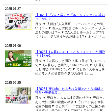
2025-07-27
【2025】「2人入居」と「ルームシェア」の違い
ってなに？
目次 ▼ 夫婦は2人入居可～ルームシェアとの違
いは？～▼ 友人との同居はルームシェア～2人入
居との違いは？～▼ 2人入居とルームシェア?同
じ「2人」でも違うその意味は？?▼ まとめ 「...
2025-07-09
【2025】1人暮らしにもっともフィットした間取
りは1Kか1...
目次 ▼ 1人暮らしと間取り1K（又は1R）につい
て▼ 1人暮らしと間取り1DKについて▼ 1人暮ら
しと間取り1LDKについて▼ まとめ 1人暮らしを
始めるときの賃貸物件選びの条件は、...
2025-05-25
【2025】守口市にある大枝公園はどんな場所？
特徴や設備概要...
目次 ▼ 守口市にある大枝公園の特徴▼ 守口市に
ある大枝公園の設備の概要▼ 守口市にある大枝
公園の概要▼ まとめ 守口市には多くの公園があ
りますが、そのなかでも市民に人気なのが大枝