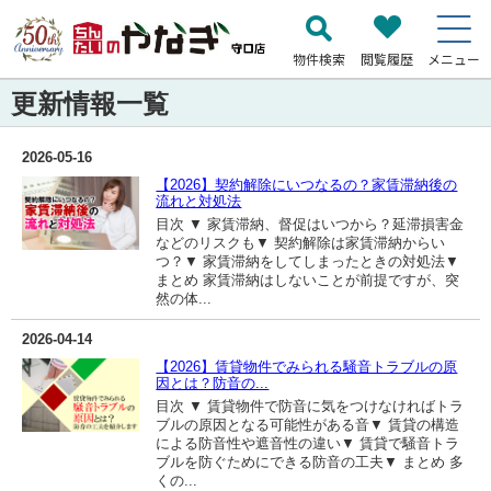
物件検索
閲覧履歴
メニュー
更新情報一覧
2026-05-16
【2026】契約解除にいつなるの？家賃滞納後の
流れと対処法
目次 ▼ 家賃滞納、督促はいつから？延滞損害金
などのリスクも▼ 契約解除は家賃滞納からい
つ？▼ 家賃滞納をしてしまったときの対処法▼
まとめ 家賃滞納はしないことが前提ですが、突
然の体...
2026-04-14
【2026】賃貸物件でみられる騒音トラブルの原
因とは？防音の...
目次 ▼ 賃貸物件で防音に気をつけなければトラ
ブルの原因となる可能性がある音▼ 賃貸の構造
による防音性や遮音性の違い▼ 賃貸で騒音トラ
ブルを防ぐためにできる防音の工夫▼ まとめ 多
くの...