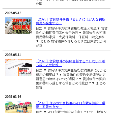
公園...
2025-05-12
【2025】賃貸物件を借りるときにはどんな初期
費用が発生する...
目次 ▼ 賃貸物件の初期費用①敷金と礼金▼ 賃貸
物件の初期費用②仲介手数料▼ 賃貸物件の初期
費用③前家賃・火災保険料・保証料・鍵交換料
▼ まとめ 賃貸物件を借りるときには家賃ばかり
が気...
2025-05-11
【2025】賃貸物件の契約更新する？しない？引
っ越しとの比較...
目次 ▼ 賃貸物件の契約更新①契約更新にかかる
費用の相場は？▼ 賃貸物件の契約更新②契約更
新意思の連絡はいつが適切？▼ 賃貸物件の契約
更新③引っ越しする場合との比較は？▼ まとめ
賃貸...
2025-03-16
【2025】住みやすさ抜群の守口市駅を施設・環
境・家賃の点か...
目次 ▼ 守口市駅は施設が充実していて、快適な