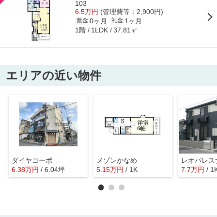
103
6.5万円
(管理費等：2,900円)
0ヶ月
1ヶ月
敷金
礼金
1階
37.81㎡
1LDK
エリアの近い物件
ダイヤコーポ
メゾンかなめ
レオパレス
6.38
万
円
/ 6.04坪
5.15
万
円
/ 1K
7.7
万
円
/ 1