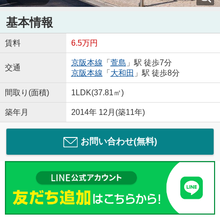
基本情報
賃料
6.5万円
京阪本線
「
萱島
」駅 徒歩7分
交通
京阪本線
「
大和田
」駅 徒歩8分
間取り(面積)
1LDK(37.81㎡)
築年月
2014年 12月(築11年)
お問い合わせ(無料)