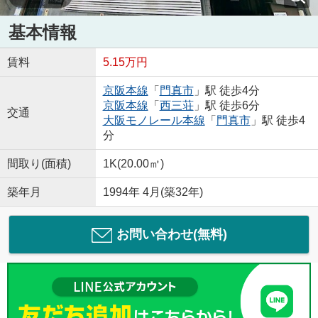
基本情報
賃料
5.15万円
京阪本線
「
門真市
」駅 徒歩4分
京阪本線
「
西三荘
」駅 徒歩6分
交通
大阪モノレール本線
「
門真市
」駅 徒歩4
分
間取り(面積)
1K(20.00㎡)
築年月
1994年 4月(築32年)
お問い合わせ(無料)