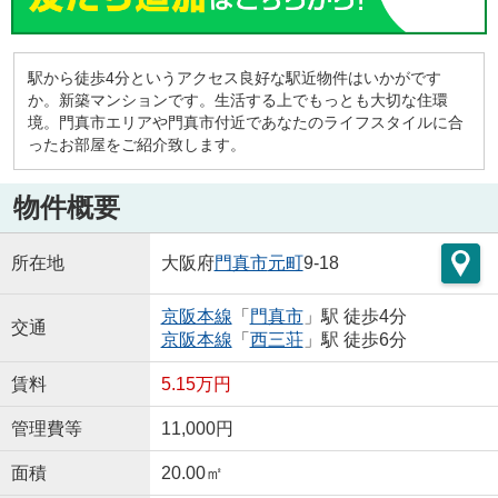
駅から徒歩4分というアクセス良好な駅近物件はいかがです
か。新築マンションです。生活する上でもっとも大切な住環
境。門真市エリアや門真市付近であなたのライフスタイルに合
ったお部屋をご紹介致します。
物件概要
所在地
大阪府
門真市
元町
9-18
京阪本線
「
門真市
」駅 徒歩4分
交通
京阪本線
「
西三荘
」駅 徒歩6分
賃料
5.15万円
管理費等
11,000円
面積
20.00㎡