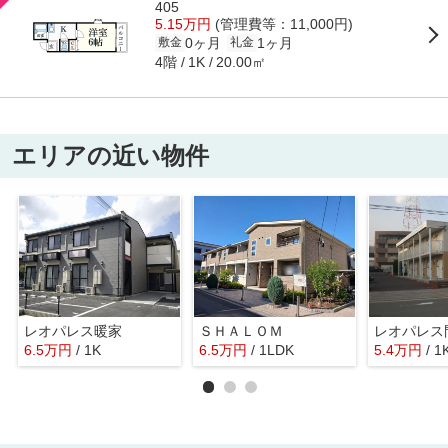
405
5.15万円
(管理費等：11,000円)
0ヶ月
1ヶ月
敷金
礼金
4階
20.00㎡
1K
エリアの近い物件
レオパレス暖家
ＳＨＡＬＯＭ
6.5
万
円
/ 1K
6.5
万
円
/ 1LDK
5.4
万
円
/ 1