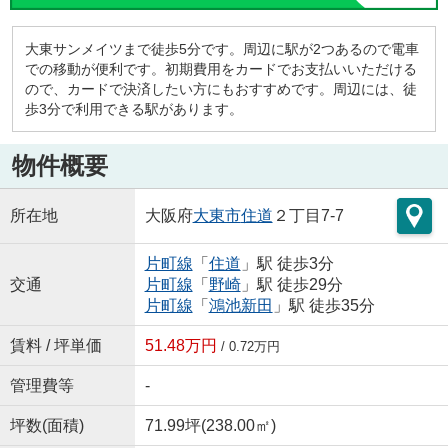
大東サンメイツまで徒歩5分です。周辺に駅が2つあるので電車
での移動が便利です。初期費用をカードでお支払いいただける
ので、カードで決済したい方にもおすすめです。周辺には、徒
歩3分で利用できる駅があります。
物件概要
所在地
大阪府
大東市
住道
２丁目7-7
片町線
「
住道
」駅 徒歩3分
交通
片町線
「
野崎
」駅 徒歩29分
片町線
「
鴻池新田
」駅 徒歩35分
賃料 / 坪単価
51.48万円
/ 0.72万円
管理費等
-
坪数(面積)
71.99坪(238.00㎡)