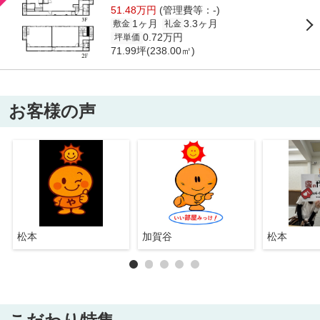
51.48万円
(管理費等：-)
1ヶ月
3.3ヶ月
敷金
礼金
0.72万円
坪単価
71.99坪(238.00㎡)
お客様の声
松本
加賀谷
松本