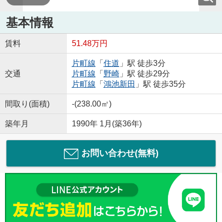
基本情報
賃料
51.48万円
片町線
「
住道
」駅 徒歩3分
交通
片町線
「
野崎
」駅 徒歩29分
片町線
「
鴻池新田
」駅 徒歩35分
間取り(面積)
-(238.00㎡)
築年月
1990年 1月(築36年)
お問い合わせ(無料)