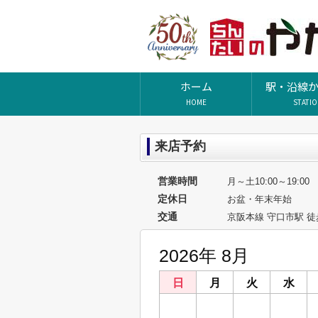
ホーム
駅・沿線
HOME
STATI
来店予約
営業時間
月～土10:00～19:0
定休日
お盆・年末年始
交通
京阪本線 守口市駅 徒
2026年 8月
日
月
火
水
26
27
28
29