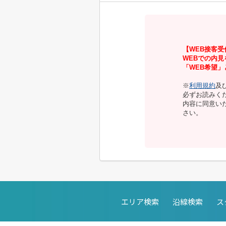
【WEB接客受
WEBでの内
「WEB希望
※
利用規約
及
必ずお読みく
内容に同意い
さい。
エリア検索
沿線検索
ス