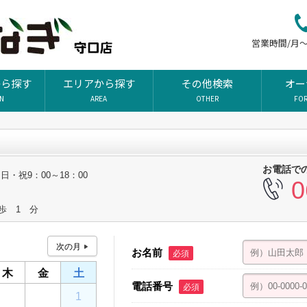
営業時間/月～土
から探す
エリアから探す
その他検索
オー
ON
AREA
OTHER
FO
お電話で
0 日・祝9：00～18：00
0
歩 1 分
お名前
必須
木
金
土
電話番号
必須
30
31
1