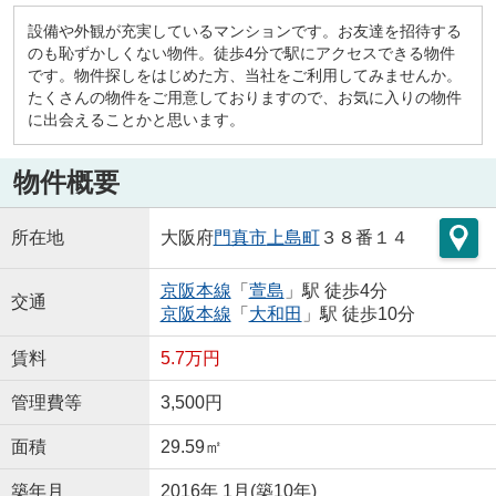
設備や外観が充実しているマンションです。お友達を招待する
のも恥ずかしくない物件。徒歩4分で駅にアクセスできる物件
です。物件探しをはじめた方、当社をご利用してみませんか。
たくさんの物件をご用意しておりますので、お気に入りの物件
に出会えることかと思います。
物件概要
所在地
大阪府
門真市
上島町
３８番１４
京阪本線
「
萱島
」駅 徒歩4分
交通
京阪本線
「
大和田
」駅 徒歩10分
賃料
5.7万円
管理費等
3,500円
面積
29.59㎡
築年月
2016年 1月(築10年)