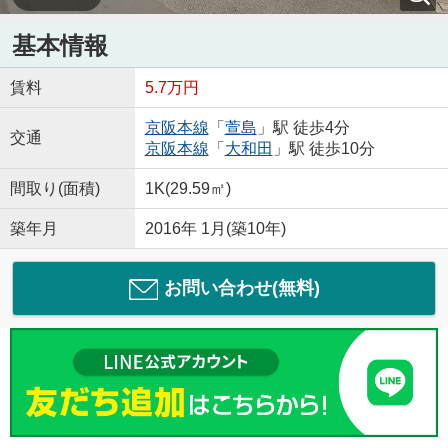
基本情報
賃料
5.7万円
京阪本線
「
萱島
」駅 徒歩4分
交通
京阪本線
「
大和田
」駅 徒歩10分
間取り(面積)
1K(29.59㎡)
築年月
2016年 1月(築10年)
お問い合わせ(無料)