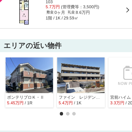
103
5.7万円
(管理費等：3,500円)
0ヶ月
8.6万円
敷金
礼金
1階
29.59㎡
1K
エリアの近い物件
ポンテリブロＫ・Ⅱ
ファイン レジデンスＭ
宮前ハイム
5.45
万
円
/ 1R
5.4
万
円
/ 1K
3.3
万
円
/ 2