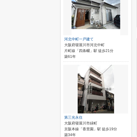
河北中町一戸建て
大阪府寝屋川市河北中町
片町線「四条畷」駅 徒歩21分
築61年
第三光永住
大阪府寝屋川市緑町
京阪本線「香里園」駅 徒歩19分
築34年