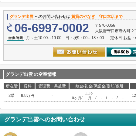
グランデ出雲
へのお問い合わせは
賃貸のやなぎ 守口本店まで
06-6997-0002
〒570-0056
大阪府守口市寺内町２丁
月～土10:00～19:00 日・祝9：00～18：00 定休日:お盆
グランデ出雲
の空室情報
所在階
賃料
管理費・共益費
敷金/礼金/保証金/償却/敷引
1.1ヶ
2階
8.8万円
-
12
/
/
/
/
0ヶ月
月
-
-
-
グランデ出雲
へのお問い合わせ