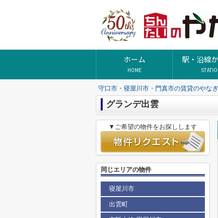
ホーム
駅・沿線
HOME
STATI
守口市・寝屋川市・門真市の賃貸のやな
グランデ出雲
▼ご希望の物件をお探しします
同じエリアの物件
寝屋川市
出雲町