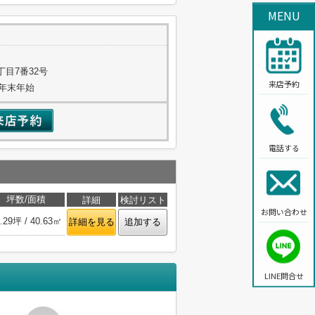
MENU
目7番32号
来店予約
・年末年始
電話する
坪数/面積
詳細
検討リスト
お問い合わせ
.29坪 / 40.63㎡
詳細を見る
追加する
LINE問合せ