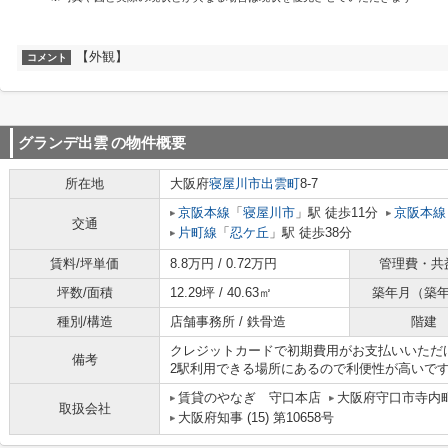
【外観】
コメント
グランデ出雲
の物件概要
所在地
大阪府
寝屋川市
出雲町
8-7
京阪本線
「
寝屋川市
」駅 徒歩11分
京阪本線
交通
片町線
「
忍ケ丘
」駅 徒歩38分
賃料/坪単価
8.8万円 / 0.72万円
管理費・共
坪数/面積
12.29坪 / 40.63㎡
築年月（築
種別/構造
店舗事務所 / 鉄骨造
階建
クレジットカードで初期費用がお支払いいただ
備考
2駅利用できる場所にあるので利便性が高いで
賃貸のやなぎ 守口本店
大阪府守口市寺内町
取扱会社
大阪府知事 (15) 第10658号