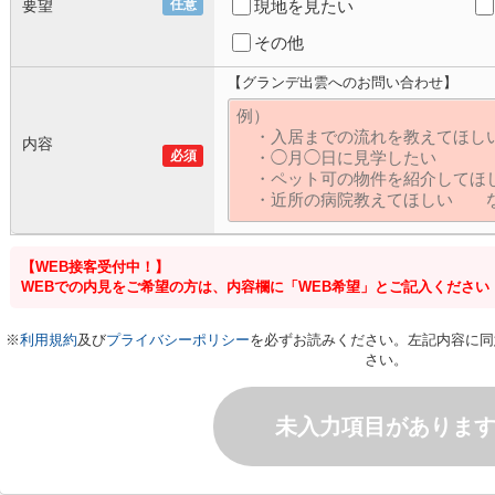
要望
任意
現地を見たい
その他
【グランデ出雲へのお問い合わせ】
内容
必須
【WEB接客受付中！】
WEBでの内見をご希望の方は、内容欄に「WEB希望」とご記入ください
※
利用規約
及び
プライバシーポリシー
を必ずお読みください。左記内容に同
さい。
未入力項目がありま