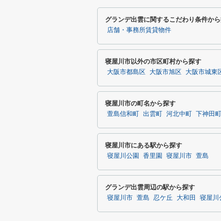
グランデ出雲に関するこだわり条件から
店舗・事務所賃貸物件
寝屋川市以外の市区町村から探す
大阪市都島区
大阪市旭区
大阪市城東
寝屋川市の町名から探す
萱島信和町
出雲町
河北中町
下神田
寝屋川市にある駅から探す
寝屋川公園
香里園
寝屋川市
萱島
グランデ出雲周辺の駅から探す
寝屋川市
萱島
忍ケ丘
大和田
寝屋川