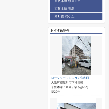
京阪本線 寝屋川市
京阪本線 萱島
片町線 忍ケ丘
おすすめ物件
ロータリーマンション萱島西
大阪府寝屋川市下神田町
京阪本線「萱島」駅 徒歩5分
築29年