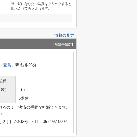
※ご覧になりたい写真をクリックすると
拡大されて表示されます。
情報の見方
【店舗事務所】
「
萱島
」駅 徒歩26分
益費
-
年数）
- (-)
5階建
けるので、決済の手間が軽減できます。
す。
２丁目7番32号
TEL:06-6997-0002