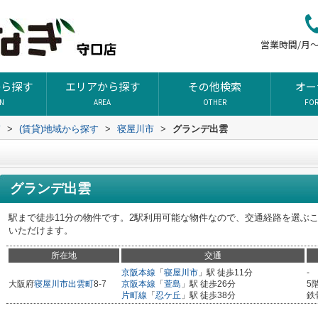
営業時間/月～土
から探す
エリアから探す
その他検索
オー
ON
AREA
OTHER
FO
ぎ
>
(賃貸)地域から探す
>
寝屋川市
>
グランデ出雲
グランデ出雲
駅まで徒歩11分の物件です。2駅利用可能な物件なので、交通経路を選ぶ
いただけます。
所在地
交通
京阪本線
「
寝屋川市
」駅 徒歩11分
-
大阪府
寝屋川市
出雲町
8-7
京阪本線
「
萱島
」駅 徒歩26分
5
片町線
「
忍ケ丘
」駅 徒歩38分
鉄