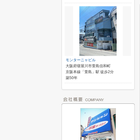
モンターニャビル
大阪府寝屋川市萱島信和町
京阪本線「萱島」駅 徒歩2分
築50年