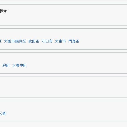
探す
区
大阪市鶴見区
吹田市
守口市
大東市
門真市
町
緑町
太秦中町
公園