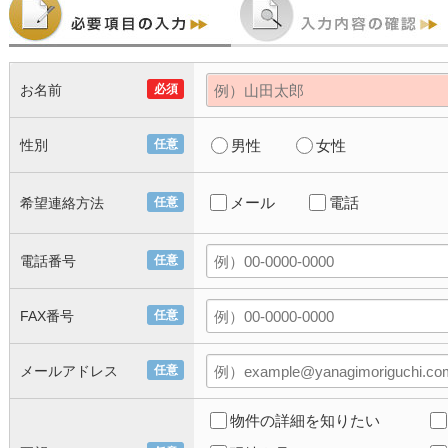
お名前
必須
性別
任意
男性
女性
メール
電話
希望連絡方法
任意
電話番号
任意
FAX番号
任意
メールアドレス
任意
物件の詳細を知りたい