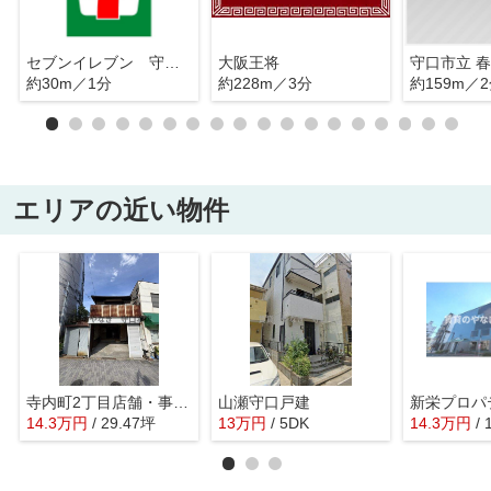
セブンイレブン 守口梅園店
大阪王将
守口市立 
約30m／1分
約228m／3分
約159m／
エリアの近い物件
寺内町2丁目店舗・事務所
山瀬守口戸建
新栄プロパ
14.3
万
円
/ 29.47坪
13
万
円
/ 5DK
14.3
万
円
/