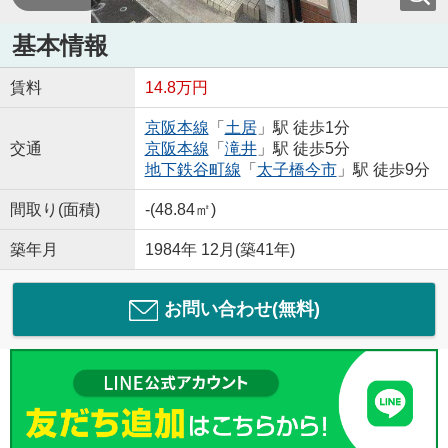
基本情報
賃料
14.8万円
京阪本線
「
土居
」駅 徒歩1分
交通
京阪本線
「
滝井
」駅 徒歩5分
地下鉄谷町線
「
太子橋今市
」駅 徒歩9分
間取り(面積)
-(48.84㎡)
築年月
1984年 12月(築41年)
お問い合わせ(無料)