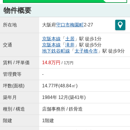
物件概要
所在地
大阪府
守口市
梅園町
2-27
京阪本線
「
土居
」駅 徒歩1分
交通
京阪本線
「
滝井
」駅 徒歩5分
地下鉄谷町線
「
太子橋今市
」駅 徒歩9分
賃料 / 坪単価
14.8万円
/ 1万円
管理費等
-
坪数(面積)
14.77坪(48.84㎡)
築年月
1984年 12月(築41年)
種別 / 構造
店舗事務所 / 鉄骨造
階建
1階建