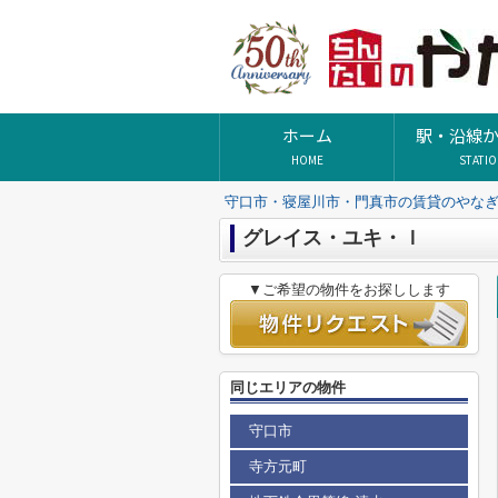
ホーム
駅・沿線
HOME
STATI
守口市・寝屋川市・門真市の賃貸のやな
グレイス・ユキ・ｌ
▼ご希望の物件をお探しします
同じエリアの物件
守口市
寺方元町