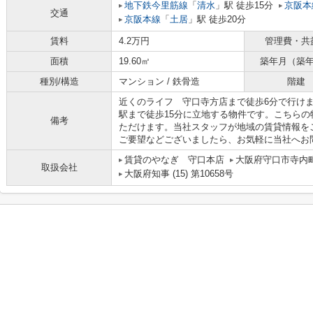
地下鉄今里筋線
「
清水
」駅 徒歩15分
京阪本
交通
京阪本線
「
土居
」駅 徒歩20分
賃料
4.2万円
管理費・共
面積
19.60㎡
築年月（築
種別/構造
マンション / 鉄骨造
階建
近くのライフ 守口寺方店まで徒歩6分で行け
駅まで徒歩15分に立地する物件です。こちら
備考
ただけます。当社スタッフが地域の賃貸情報を
ご要望などございましたら、お気軽に当社へお
賃貸のやなぎ 守口本店
大阪府守口市寺内町
取扱会社
大阪府知事 (15) 第10658号