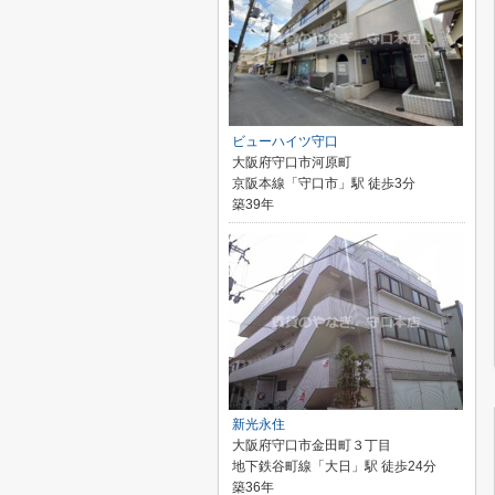
ビューハイツ守口
大阪府守口市河原町
京阪本線「守口市」駅 徒歩3分
築39年
新光永住
大阪府守口市金田町３丁目
地下鉄谷町線「大日」駅 徒歩24分
築36年