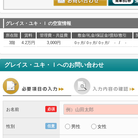
グレイス・ユキ・ｌ
の空室情報
所在階
賃料
管理費・共益費
敷金/礼金/保証金/償却/敷引
3階
4.2万円
3,000円
/
/
/
/
0ヶ月
0ヶ月
0ヶ月
-
-
グレイス・ユキ・ｌ
へのお問い合わせ
お名前
必須
性別
任意
男性
女性