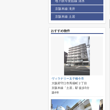
地下鉄今里筋線 清水
京阪本線 滝井
京阪本線 土居
おすすめ物件
ヴィラナリー太子橋今市
大阪府守口市馬場町２丁目
京阪本線「土居」駅 徒歩5分
築4年