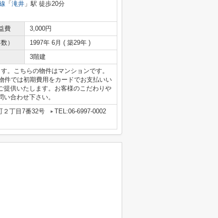
線
「
滝井
」駅 徒歩20分
益費
3,000円
年数）
1997年 6月 ( 築29年 )
3階建
ます。こちらの物件はマンションです。
の物件では初期費用をカードでお支払いい
ご提供いたします。お客様のこだわりや
問い合わせ下さい。
２丁目7番32号
TEL:06-6997-0002