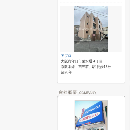
アプロ
大阪府守口市菊水通４丁目
京阪本線「西三荘」駅 徒歩18分
築20年