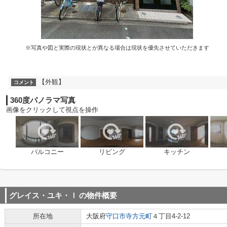
※写真や図と実際の現状とが異なる場合は現状を優先させていただきます
【外観】
コメント
360度パノラマ写真
画像をクリックして視点を操作
バルコニー
リビング
キッチン
グレイス・ユキ・ｌ
の物件概要
所在地
大阪府
守口市
寺方元町
４丁目4-2-12