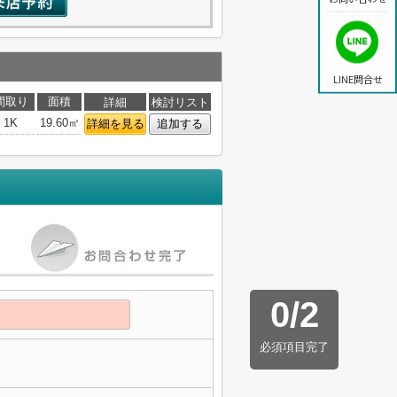
LINE問合せ
間取り
面積
詳細
検討リスト
1K
19.60㎡
詳細を見る
追加する
0
/
2
必須項目完了