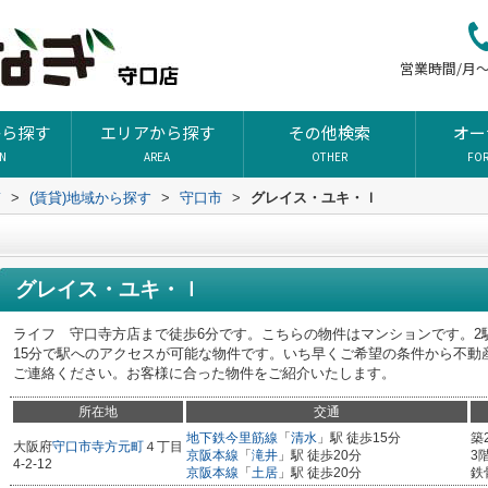
営業時間/月～土
から探す
エリアから探す
その他検索
オー
ON
AREA
OTHER
FO
ぎ
>
(賃貸)地域から探す
>
守口市
>
グレイス・ユキ・ｌ
グレイス・ユキ・ｌ
ライフ 守口寺方店まで徒歩6分です。こちらの物件はマンションです。2
15分で駅へのアクセスが可能な物件です。いち早くご希望の条件から不動
ご連絡ください。お客様に合った物件をご紹介いたします。
所在地
交通
地下鉄今里筋線
「
清水
」駅 徒歩15分
築
大阪府
守口市
寺方元町
４丁目
京阪本線
「
滝井
」駅 徒歩20分
3
4-2-12
京阪本線
「
土居
」駅 徒歩20分
鉄